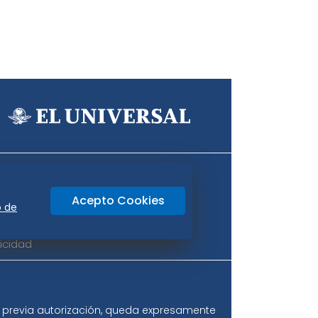
Aviso Oportuno
Consultas
Acepto Cookies
o
Oaxaca
o de
icidad
ir previa autorización, queda expresamente