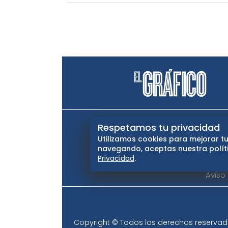
El Universal
Vive USA
Cl
Respetamos tu privacidad
Utilizamos cookies para mejorar tu
Querétaro
navegando, aceptas nuestra políti
Privacidad
.
Aviso
Copyright © Todos los derechos reservados