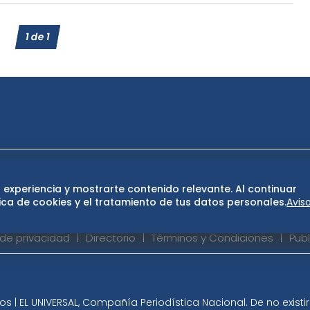
1
de
1
ase
De 10 sports
DeDinero
Confabulario
 experiencia y mostrarte contenido relevante. Al continuar
San Luis Potosí
Edomex
Consultas
Hidalg
ca de cookies y el tratamiento de tus datos personales.
Avis
 de privacidad
Directorio
Términos y Condiciones
Publ
 | EL UNIVERSAL, Compañía Periodística Nacional. De no exist