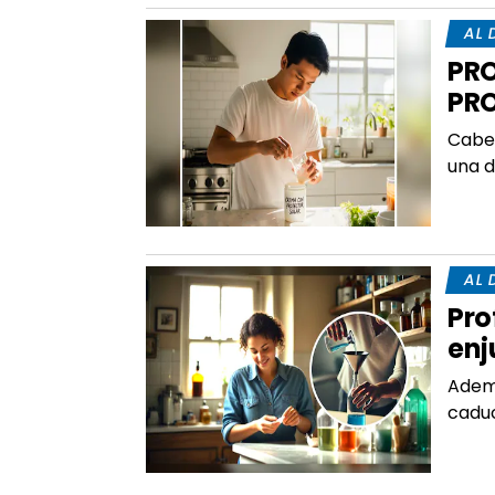
AL 
PRO
PRO
Cabe 
una d
AL 
Pro
enj
Ademá
caduc