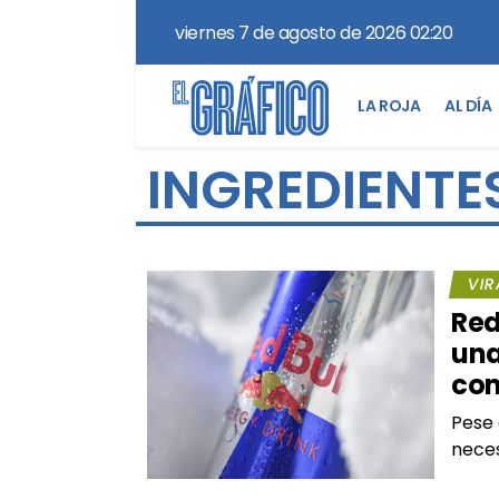
viernes 7 de agosto de 2026 02:20
LA ROJA
AL DÍA
INGREDIENTE
VIR
Red
una
con
Pese
neces