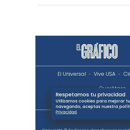
El Universal
Vive USA
Cl
Querétaro
Respetamos tu privacidad
Utilizamos cookies para mejorar tu
Aviso
navegando, aceptas nuestra políti
Privacidad
.