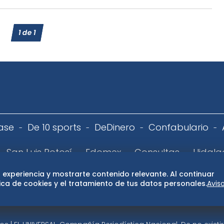
1
de
1
ase
De 10 sports
DeDinero
Confabulario
San Luis Potosí
Edomex
Consultas
Hidalg
 experiencia y mostrarte contenido relevante. Al continuar
 de privacidad
Directorio
Términos y Condiciones
Publ
ca de cookies y el tratamiento de tus datos personales.
Avis