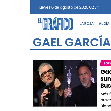
jueves 6 de agosto de 2026 02:34
LA ROJA
AL DÍA
GAEL GARCÍA
ESP
Gae
sum
Bus
Más f
busca
Blan