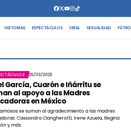
HISTORIAS
ESPECTÁCULOS
VIRAL
SEXUALIDAD
FÚTBO
ECTÁCULOS
25/03/2025
l García, Cuarón e Iñárritu se
an al apoyo a las Madres
cadoras en México
amosos se suman al agradecimiento a las madres
doras: Cassandra Ciangherotti, Irene Azuela, Regina
dón y más