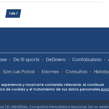
1
de
1
ase
De 10 sports
DeDinero
Confabulario
San Luis Potosí
Edomex
Consultas
Hidalg
 de privacidad
Directorio
Términos y Condiciones
Publ
 experiencia y mostrarte contenido relevante. Al continuar
ca de cookies y el tratamiento de tus datos personales.
Avis
 | EL UNIVERSAL, Compañía Periodística Nacional. De no exist