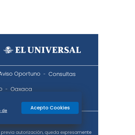
Aviso Oportuno
Consultas
o
Oaxaca
icidad
Acepto Cookies
o de
ir previa autorización, queda expresamente