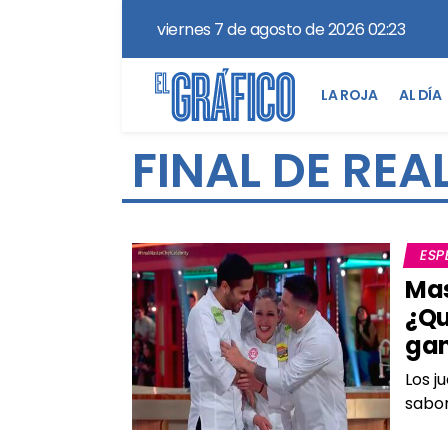
viernes 7 de agosto de 2026 02:23
LA ROJA
AL DÍA
FINAL DE REA
ESP
Mas
¿Qu
ga
Los j
sabor