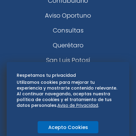
Confabulario
Aviso Oportuno
Consultas
Querétaro
San Luis Potosí
Edomex
Respetamos tu privacidad
Utilizamos cookies para mejorar tu
experiencia y mostrarte contenido relevante.
Consultas
Al continuar navegando, aceptas nuestra
política de cookies y el tratamiento de tus
Hidalgo
datos personales.
Aviso de Privacidad
.
Oaxaca
Acepto Cookies
Aviso de privacidad
Directorio