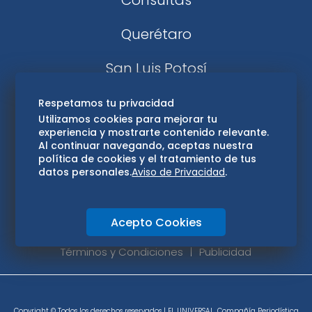
Consultas
Querétaro
San Luis Potosí
Edomex
Respetamos tu privacidad
Utilizamos cookies para mejorar tu
experiencia y mostrarte contenido relevante.
Consultas
Al continuar navegando, aceptas nuestra
política de cookies y el tratamiento de tus
Hidalgo
datos personales.
Aviso de Privacidad
.
Oaxaca
Acepto Cookies
Aviso de privacidad
Directorio
Términos y Condiciones
Publicidad
Copyright © Todos los derechos reservados | EL UNIVERSAL, Compañía Periodística