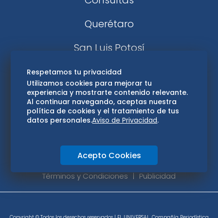
Consultas
Querétaro
San Luis Potosí
Edomex
Respetamos tu privacidad
Utilizamos cookies para mejorar tu
experiencia y mostrarte contenido relevante.
Consultas
Al continuar navegando, aceptas nuestra
política de cookies y el tratamiento de tus
Hidalgo
datos personales.
Aviso de Privacidad
.
Oaxaca
Acepto Cookies
Aviso de privacidad
Directorio
Términos y Condiciones
Publicidad
Copyright © Todos los derechos reservados | EL UNIVERSAL, Compañía Periodística