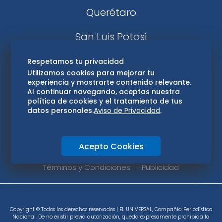
Querétaro
San Luis Potosí
Edomex
Respetamos tu privacidad
Utilizamos cookies para mejorar tu
experiencia y mostrarte contenido relevante.
Consultas
Al continuar navegando, aceptas nuestra
política de cookies y el tratamiento de tus
Hidalgo
datos personales.
Aviso de Privacidad
.
Oaxaca
Acepto Cookies
Aviso de privacidad
Directorio
Términos y Condiciones
Publicidad
Copyright © Todos los derechos reservados | EL UNIVERSAL, Compañía Periodística
Nacional. De no existir previa autorización, queda expresamente prohibida la