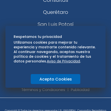
Consultas
Querétaro
San Luis Potosí
Edomex
Respetamos tu privacidad
Utilizamos cookies para mejorar tu
experiencia y mostrarte contenido relevante.
Consultas
Al continuar navegando, aceptas nuestra
política de cookies y el tratamiento de tus
Hidalgo
datos personales.
Aviso de Privacidad
.
Oaxaca
Acepto Cookies
Aviso de privacidad
Directorio
Términos y Condiciones
Publicidad
Copyright © Todos los derechos reservados | EL UNIVERSAL, Compañía Periodística