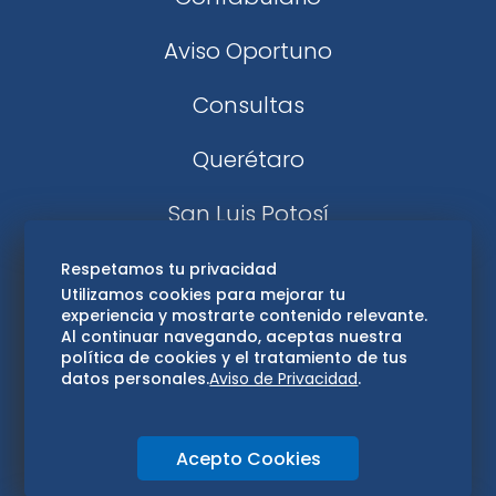
Aviso Oportuno
Consultas
Querétaro
San Luis Potosí
Edomex
Respetamos tu privacidad
Utilizamos cookies para mejorar tu
experiencia y mostrarte contenido relevante.
Consultas
Al continuar navegando, aceptas nuestra
política de cookies y el tratamiento de tus
Hidalgo
datos personales.
Aviso de Privacidad
.
Oaxaca
Acepto Cookies
Aviso de privacidad
Directorio