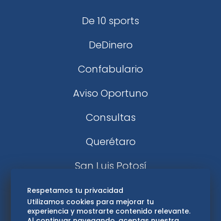
De 10 sports
DeDinero
Confabulario
Aviso Oportuno
Consultas
Querétaro
San Luis Potosí
Edomex
Respetamos tu privacidad
Utilizamos cookies para mejorar tu
experiencia y mostrarte contenido relevante.
Consultas
Al continuar navegando, aceptas nuestra