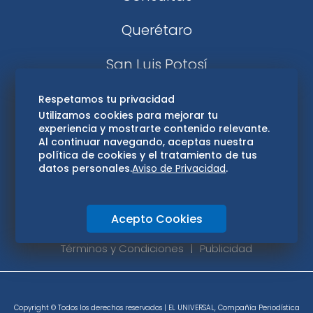
Querétaro
San Luis Potosí
Edomex
Respetamos tu privacidad
Utilizamos cookies para mejorar tu
experiencia y mostrarte contenido relevante.
Consultas
Al continuar navegando, aceptas nuestra
política de cookies y el tratamiento de tus
Hidalgo
datos personales.
Aviso de Privacidad
.
Oaxaca
Acepto Cookies
Aviso de privacidad
Directorio
Términos y Condiciones
Publicidad
Copyright © Todos los derechos reservados | EL UNIVERSAL, Compañía Periodística