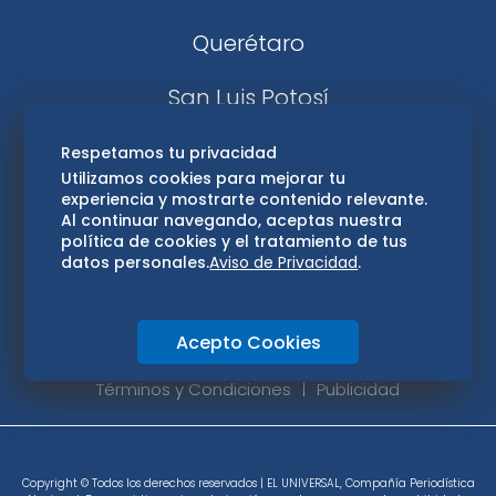
Querétaro
San Luis Potosí
Edomex
Respetamos tu privacidad
Utilizamos cookies para mejorar tu
experiencia y mostrarte contenido relevante.
Consultas
Al continuar navegando, aceptas nuestra
política de cookies y el tratamiento de tus
Hidalgo
datos personales.
Aviso de Privacidad
.
Oaxaca
Acepto Cookies
Aviso de privacidad
Directorio
Términos y Condiciones
Publicidad
Copyright © Todos los derechos reservados | EL UNIVERSAL, Compañía Periodística