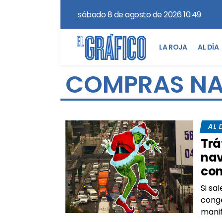
sábado 8 de agosto de 2026 10:49
LA ROJA
AL DÍA
COMPRAS NA
AL 
Trá
nav
com
Si sa
cong
manif