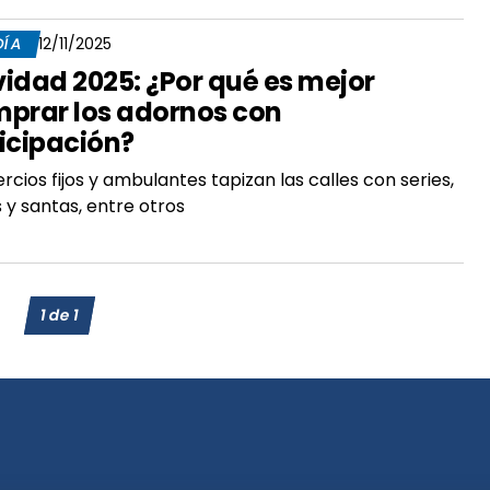
DÍA
12/11/2025
idad 2025: ¿Por qué es mejor
prar los adornos con
icipación?
cios fijos y ambulantes tapizan las calles con series,
 y santas, entre otros
1
de
1