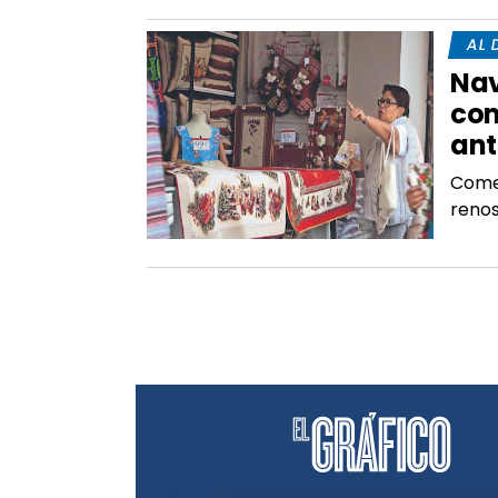
AL 
Nav
com
ant
Comer
renos