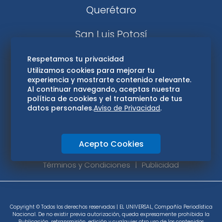
Querétaro
San Luis Potosí
Edomex
Respetamos tu privacidad
Utilizamos cookies para mejorar tu
experiencia y mostrarte contenido relevante.
Consultas
Al continuar navegando, aceptas nuestra
política de cookies y el tratamiento de tus
Hidalgo
datos personales.
Aviso de Privacidad
.
Oaxaca
Acepto Cookies
Aviso de privacidad
Directorio
Términos y Condiciones
Publicidad
Copyright © Todos los derechos reservados | EL UNIVERSAL, Compañía Periodística
Nacional. De no existir previa autorización, queda expresamente prohibida la
Publicación, retransmisión, edición y cualquier otro uso de los contenidos