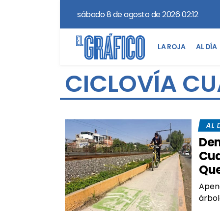
sábado 8 de agosto de 2026 02:12
LA ROJA
AL DÍA
CICLOVÍA CU
AL 
Dem
Cua
Que
Apena
árbol