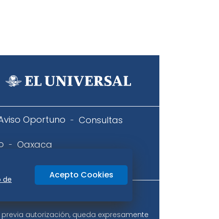
Aviso Oportuno
Consultas
o
Oaxaca
icidad
Acepto Cookies
o de
ir previa autorización, queda expresamente