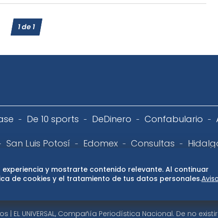
1
de
1
ase
De 10 sports
DeDinero
Confabulario
San Luis Potosí
Edomex
Consultas
Hidalg
 de privacidad
Directorio
Términos y Condiciones
Publ
 experiencia y mostrarte contenido relevante. Al continuar
ca de cookies y el tratamiento de tus datos personales.
Avis
 | EL UNIVERSAL, Compañía Periodística Nacional. De no exist