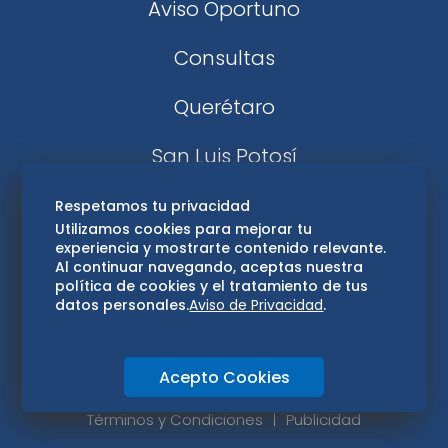
Aviso Oportuno
Consultas
Querétaro
San Luis Potosí
Edomex
Respetamos tu privacidad
Utilizamos cookies para mejorar tu
experiencia y mostrarte contenido relevante.
Consultas
Al continuar navegando, aceptas nuestra
política de cookies y el tratamiento de tus
Hidalgo
datos personales.
Aviso de Privacidad
.
Oaxaca
Acepto Cookies
Aviso de privacidad
Directorio
Términos y Condiciones
Publicidad