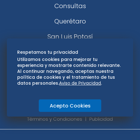
Consultas
Querétaro
San Luis Potosí
Edomex
Respetamos tu privacidad
Utilizamos cookies para mejorar tu
experiencia y mostrarte contenido relevante.
Consultas
Al continuar navegando, aceptas nuestra
política de cookies y el tratamiento de tus
Hidalgo
datos personales.
Aviso de Privacidad
.
Oaxaca
Acepto Cookies
Aviso de privacidad
Directorio
Términos y Condiciones
Publicidad