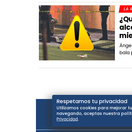
LA 
¿Qu
alc
mie
Ángel
bala 
Respetamos tu privacidad
Utilizamos cookies para mejorar tu
navegando, aceptas nuestra políti
Privacidad
.