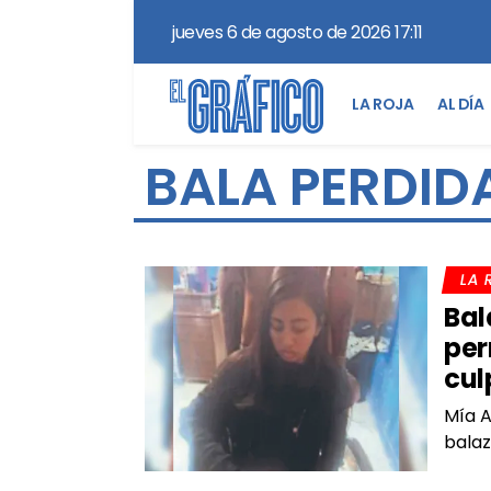
jueves 6 de agosto de 2026 17:11
LA ROJA
AL DÍA
BALA PERDID
LA 
Bal
per
cul
Mía A
bala