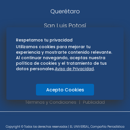
Querétaro
San Luis Potosí
Edomex
Respetamos tu privacidad
Utilizamos cookies para mejorar tu
experiencia y mostrarte contenido relevante.
Consultas
Al continuar navegando, aceptas nuestra
política de cookies y el tratamiento de tus
Hidalgo
datos personales.
Aviso de Privacidad
.
Oaxaca
Acepto Cookies
Aviso de privacidad
Directorio
Términos y Condiciones
Publicidad
Copyright © Todos los derechos reservados | EL UNIVERSAL, Compañía Periodística