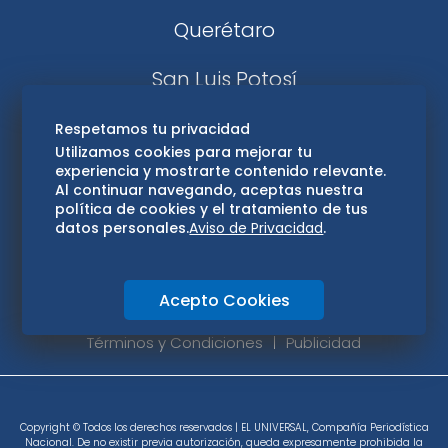
Querétaro
San Luis Potosí
Edomex
Respetamos tu privacidad
Utilizamos cookies para mejorar tu
experiencia y mostrarte contenido relevante.
Consultas
Al continuar navegando, aceptas nuestra
política de cookies y el tratamiento de tus
Hidalgo
datos personales.
Aviso de Privacidad
.
Oaxaca
Acepto Cookies
Aviso de privacidad
Directorio
Términos y Condiciones
Publicidad
Copyright © Todos los derechos reservados | EL UNIVERSAL, Compañía Periodística
Nacional. De no existir previa autorización, queda expresamente prohibida la