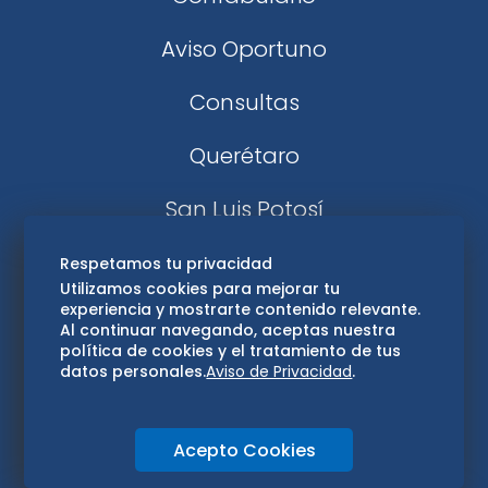
Aviso Oportuno
Consultas
Querétaro
San Luis Potosí
Edomex
Respetamos tu privacidad
Utilizamos cookies para mejorar tu
experiencia y mostrarte contenido relevante.
Consultas
Al continuar navegando, aceptas nuestra
política de cookies y el tratamiento de tus
Hidalgo
datos personales.
Aviso de Privacidad
.
Oaxaca
Acepto Cookies
Aviso de privacidad
Directorio