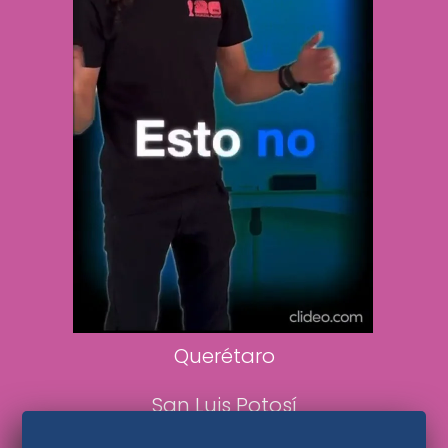
Vive USA
Clase
De 10 sports
DeDinero
Confabulario
Aviso Oportuno
Consultas
Querétaro
San Luis Potosí