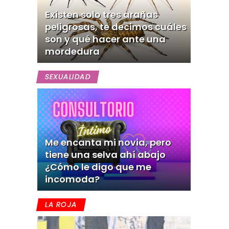
Existen solo tres arañas
peligrosas, te decimos cuáles
son y qué hacer ante una
mordedura
SEXUALIDAD
Me encanta mi novia, pero
tiene una selva ahí abajo
¿Cómo le digo que me
incomoda?
LA ROJA