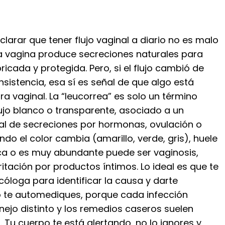
clarar que tener flujo vaginal a diario no es malo
la vagina produce secreciones naturales para
icada y protegida. Pero, si el flujo cambió de
onsistencia, esa sí es señal de que algo está
ora vaginal. La “leucorrea” es solo un término
ujo blanco o transparente, asociado a un
 de secreciones por hormonas, ovulación o
ndo el color cambia (amarillo, verde, gris), huele
ica o es muy abundante puede ser vaginosis,
rritación por productos íntimos. Lo ideal es que te
cóloga para identificar la causa y darte
o te automediques, porque cada infección
ejo distinto y los remedios caseros suelen
 Tu cuerpo te está alertando, no lo ignores y