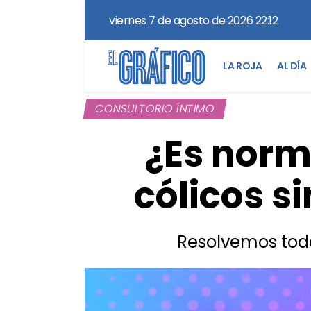
viernes 7 de agosto de 2026 22:12
LA ROJA
AL DÍA
CONSULTORIO ÍNTIMO
¿Es norm
cólicos s
Resolvemos toda