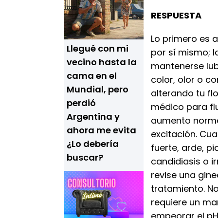
RESPUESTA
Lo primero es a
Llegué con mi
por sí mismo; 
vecino hasta la
mantenerse lubr
cama en el
color, olor o c
Mundial, pero
alterando tu fl
perdió
médico para fl
Argentina y
aumento normal
ahora me evita
excitación. Cua
¿Lo debería
fuerte, arde, p
buscar?
candidiasis o i
revise una gine
tratamiento. N
requiere un man
empeorar el pH.