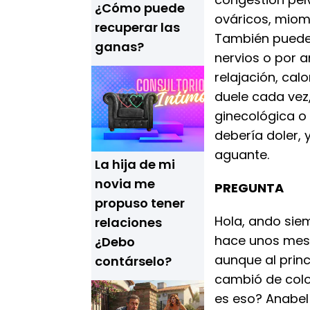
¿Cómo puede
ováricos, mioma
recuperar las
También puede
ganas?
nervios o por a
relajación, cal
duele cada vez
ginecológica o 
debería doler, 
aguante.
La hija de mi
novia me
PREGUNTA
propuso tener
Hola, ando sie
relaciones
hace unos mese
¿Debo
aunque al prin
contárselo?
cambió de color
es eso? Anabel 