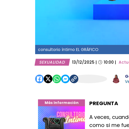
consultorio íntimo EL GRÁFICO
SEXUALIDAD
13/12/2025
|
10:00
|
Actu
G
Ve
PREGUNTA
Más Información
A veces, cuand
como si me fuer