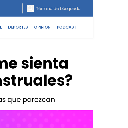
L
DEPORTES
OPINIÓN
PODCAST
me sienta
nstruales?
ñas que parezcan