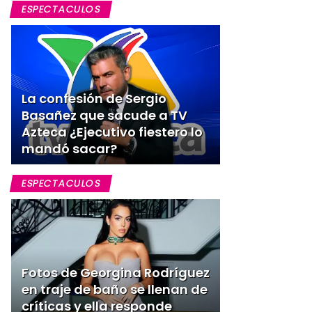
ESPECTACULOS
La confesión de Sergio
Basañez que sacude a TV
Azteca ¿Ejecutivo fiestero lo
mandó sacar?
ESPECTACULOS
Fotos de Georgina Rodríguez
en traje de baño se llenan de
críticas y ella responde