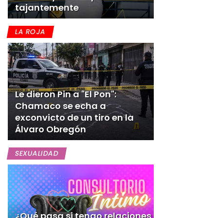
tajantemente
LA ROJA
Le dieron Pin a "El Pon":
Chamaco se echa a
exconvicto de un tiro en la
Álvaro Obregón
SEXUALIDAD
¿Qué pasa si tengo relaciones