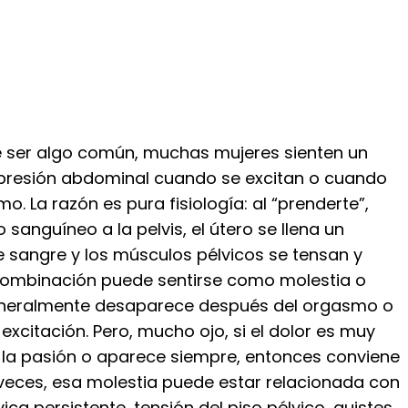
de ser algo común, muchas mujeres sienten un
o presión abdominal cuando se excitan o cuando
o. La razón es pura fisiología: al “prenderte”,
 sanguíneo a la pelvis, el útero se llena un
 sangre y los músculos pélvicos se tensan y
combinación puede sentirse como molestia o
eneralmente desaparece después del orgasmo o
excitación. Pero, mucho ojo, si el dolor es muy
a la pasión o aparece siempre, entonces conviene
 veces, esa molestia puede estar relacionada con
ica persistente, tensión del piso pélvico, quistes