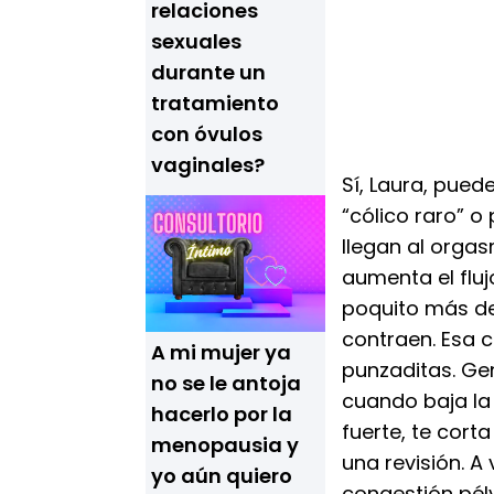
relaciones
sexuales
durante un
tratamiento
con óvulos
vaginales?
Sí, Laura, pue
“cólico raro” 
llegan al orgasm
aumenta el flujo
poquito más de
contraen. Esa 
A mi mujer ya
punzaditas. G
no se le antoja
cuando baja la 
hacerlo por la
fuerte, te cort
menopausia y
una revisión. A
yo aún quiero
congestión pélv