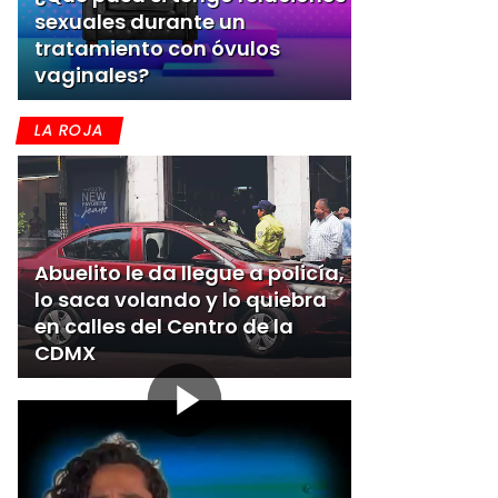
sexuales durante un
tratamiento con óvulos
vaginales?
LA ROJA
Abuelito le da llegue a policía,
lo saca volando y lo quiebra
en calles del Centro de la
CDMX