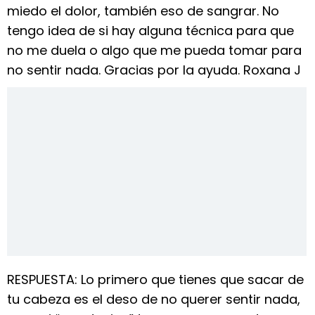
miedo el dolor, también eso de sangrar. No
tengo idea de si hay alguna técnica para que
no me duela o algo que me pueda tomar para
no sentir nada. Gracias por la ayuda. Roxana J
RESPUESTA: Lo primero que tienes que sacar de
tu cabeza es el deso de no querer sentir nada,