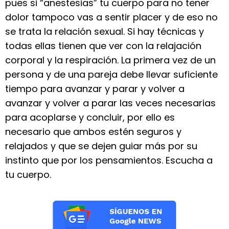
pues si “anestesias” tu cuerpo para no tener
dolor tampoco vas a sentir placer y de eso no
se trata la relación sexual. Si hay técnicas y
todas ellas tienen que ver con la relajación
corporal y la respiración. La primera vez de un
persona y de una pareja debe llevar suficiente
tiempo para avanzar y parar y volver a
avanzar y volver a parar las veces necesarias
para acoplarse y concluir, por ello es
necesario que ambos estén seguros y
relajados y que se dejen guiar más por su
instinto que por los pensamientos. Escucha a
tu cuerpo.