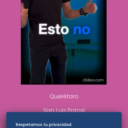
Clase
De 10 sports
DeDinero
Confabulario
Aviso Oportuno
Consultas
Querétaro
San Luis Potosí
Edomex
Respetamos tu privacidad