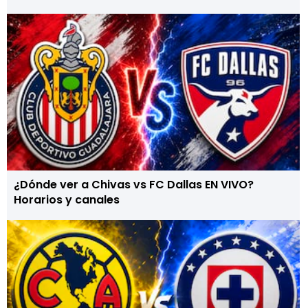
¿Dónde ver a Chivas vs FC Dallas EN VIVO?
Horarios y canales