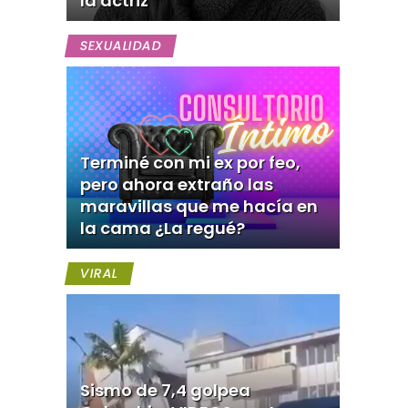
la actriz
SEXUALIDAD
Terminé con mi ex por feo,
pero ahora extraño las
maravillas que me hacía en
la cama ¿La regué?
VIRAL
Sismo de 7,4 golpea