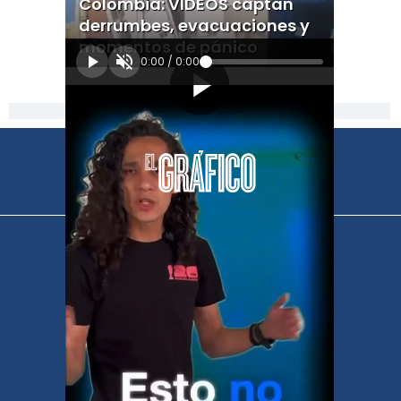
Colombia: VIDEOS captan
derrumbes, evacuaciones y
momentos de pánico
0:00
/
0:00
[Publicidad]
El Universal
Vive USA
Clase
De 10 sports