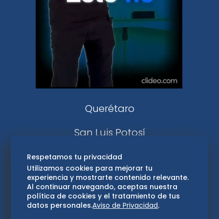
DeDinero
Confabulario
Aviso Oportuno
Consultas
Querétaro
San Luis Potosí
Edomex
Respetamos tu privacidad
Utilizamos cookies para mejorar tu
experiencia y mostrarte contenido relevante.
Consultas
Al continuar navegando, aceptas nuestra
política de cookies y el tratamiento de tus
Hidalgo
datos personales.
Aviso de Privacidad
.