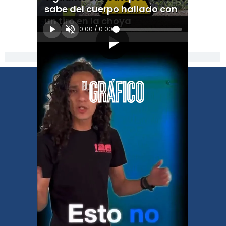
sabe del cuerpo hallado con
un tiro en la choya
0:00
/
0:00
[Publicidad]
El Universal
Vive USA
Clase
De 10 sports