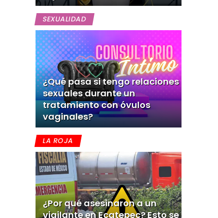
SEXUALIDAD
¿Qué pasa si tengo relaciones
sexuales durante un
tratamiento con óvulos
vaginales?
LA ROJA
¿Por qué asesinaron a un
vigilante en Ecatepec? Esto se