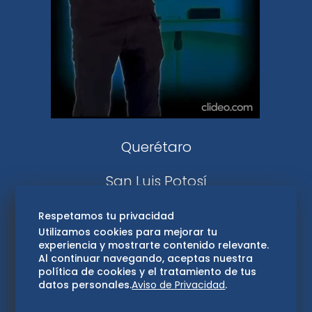
DeDinero
Confabulario
Aviso Oportuno
Consultas
Querétaro
San Luis Potosí
Edomex
Respetamos tu privacidad
Utilizamos cookies para mejorar tu
experiencia y mostrarte contenido relevante.
Consultas
Al continuar navegando, aceptas nuestra
política de cookies y el tratamiento de tus
Hidalgo
datos personales.
Aviso de Privacidad
.