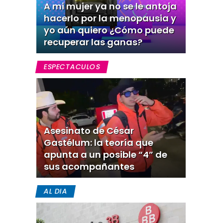
A mi mujer ya no se le antoja
hacerlo por la menopausia y
yo aún quiero ¿Cómo puede
recuperar las ganas?
ESPECTACULOS
Asesinato de César
Gastélum: la teoría que
apunta a un posible “4” de
sus acompañantes
AL DIA