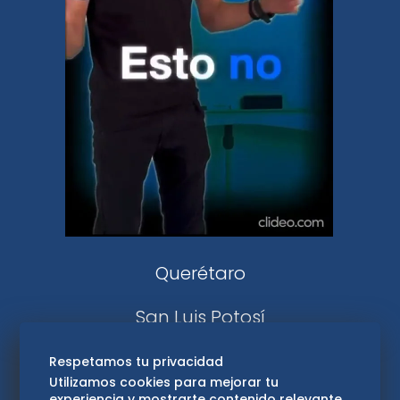
Clase
De 10 sports
DeDinero
Confabulario
Aviso Oportuno
Consultas
Querétaro
San Luis Potosí
Edomex
Respetamos tu privacidad
Utilizamos cookies para mejorar tu
experiencia y mostrarte contenido relevante.