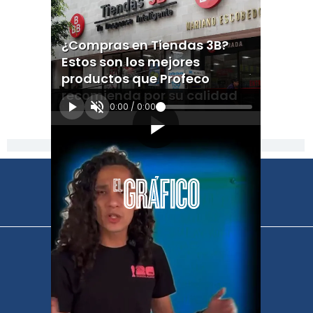
¿Compras en Tiendas 3B?
Estos son los mejores
productos que Profeco
recomienda por su calidad
0:00
/
0:00
[Publicidad]
El Universal
Vive USA