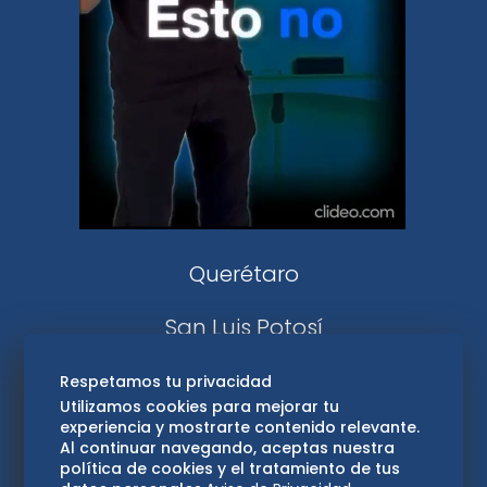
De 10 sports
DeDinero
Confabulario
Aviso Oportuno
Consultas
Querétaro
San Luis Potosí
Edomex
Respetamos tu privacidad
Utilizamos cookies para mejorar tu
experiencia y mostrarte contenido relevante.
Consultas
Al continuar navegando, aceptas nuestra
política de cookies y el tratamiento de tus