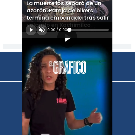
La muerte los separó de un
azotón: Pareja de bikers
termina embarrada tras salir
volando en Xochimilco
0:00
/
0:00
[Publicidad]
El Universal
Vive USA
Clase