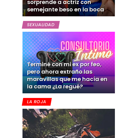
sorprende a actriz con
semejante beso en la boca
SEXUALIDAD
Terminé con mi ex por feo,
pero ahora extraño las
maravillas que me hacía en
la cama ¿La regué?
LA ROJA