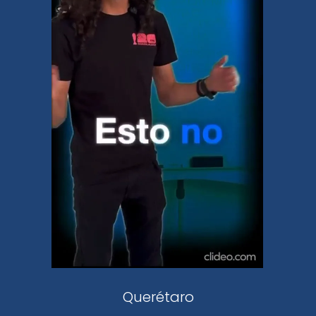
El Universal
Vive USA
Clase
De 10 sports
DeDinero
Confabulario
Aviso Oportuno
Consultas
Querétaro