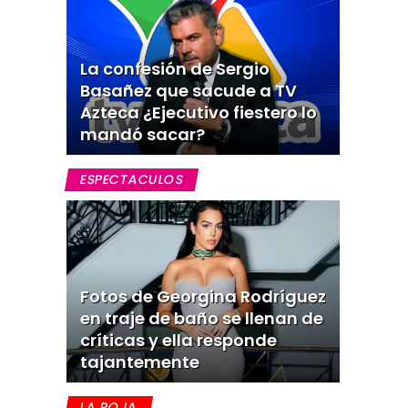
La confesión de Sergio
Basañez que sacude a TV
Azteca ¿Ejecutivo fiestero lo
mandó sacar?
ESPECTACULOS
Fotos de Georgina Rodríguez
en traje de baño se llenan de
críticas y ella responde
tajantemente
LA ROJA