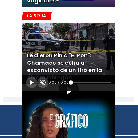
vaginales?
LA ROJA
Le dieron Pin a "El Pon":
Chamaco se echa a
exconvicto de un tiro en la
Álvaro Obregón
0:00
/
0:00
[Publicidad]