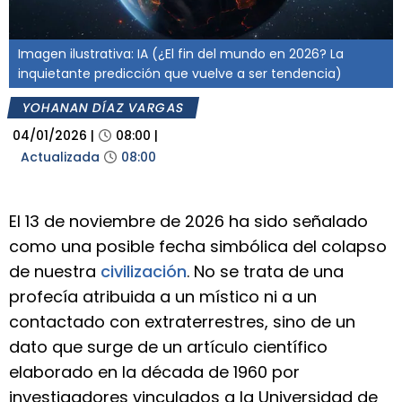
Imagen ilustrativa: IA (¿El fin del mundo en 2026? La
inquietante predicción que vuelve a ser tendencia)
YOHANAN DÍAZ VARGAS
04/01/2026
|
08:00
|
Actualizada
08:00
El 13 de noviembre de 2026 ha sido señalado
como una posible fecha simbólica del colapso
de nuestra
civilización
. No se trata de una
profecía atribuida a un místico ni a un
contactado con extraterrestres, sino de un
dato que surge de un artículo científico
elaborado en la década de 1960 por
investigadores vinculados a la Universidad de