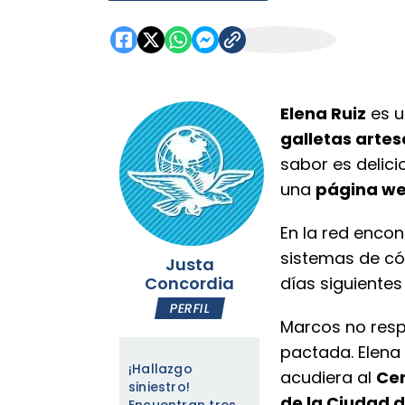
Elena Ruiz
es u
galletas arte
sabor es delici
una
página w
En la red enco
sistemas de có
Justa
Concordia
días siguientes
PERFIL
Marcos no respo
pactada. Elena
¡Hallazgo
acudiera al
Cen
siniestro!
de la Ciudad 