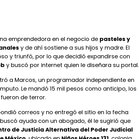
na emprendedora en el negocio de
pasteles y
sanales
y de ahí sostiene a sus hijos y madre. El
oso y triunfó, por lo que decidió expandirse con
eb
y buscó por internet quien le diseñara su portal.
ntró a Marcos, un programador independiente en
mputo. Le mandó 15 mil pesos como anticipo, los
 fueron de terror.
ndió correos y no entregó el sitio en la fecha
 buscó ayuda con un abogado, él le sugirió que
tro de Justicia Alternativa del Poder Judicial
de México
, ubicado en
Niños Héroes 131
, colonia