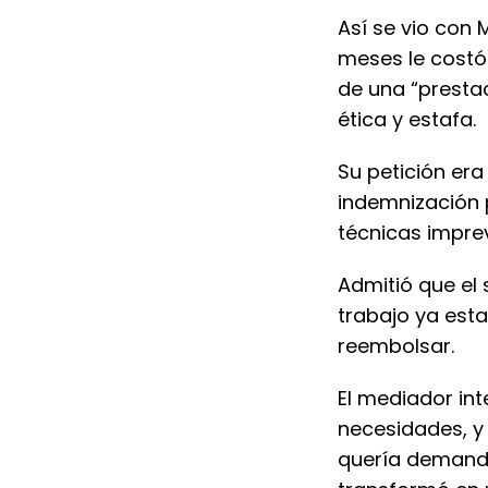
Así se vio con 
meses le costó 
de una “prestac
ética y estafa.
Su petición era 
indemnización 
técnicas impre
Admitió que el s
trabajo ya est
reembolsar.
El mediador int
necesidades, y 
quería demanda