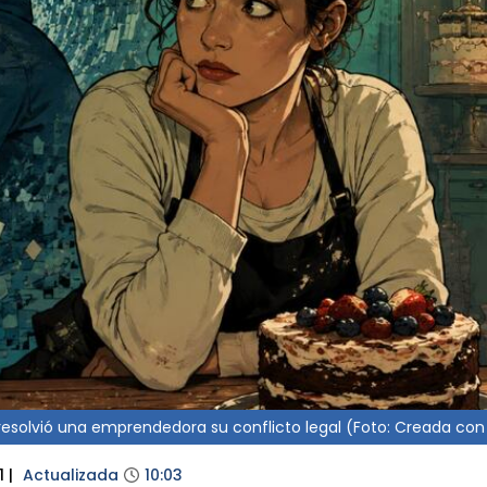
solvió una emprendedora su conflicto legal (Foto: Creada con 
1
|
Actualizada
10:03