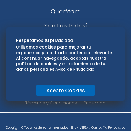
Querétaro
San Luis Potosí
Edomex
Respetamos tu privacidad
Utilizamos cookies para mejorar tu
experiencia y mostrarte contenido relevante.
Consultas
Al continuar navegando, aceptas nuestra
política de cookies y el tratamiento de tus
Hidalgo
datos personales.
Aviso de Privacidad
.
Oaxaca
Acepto Cookies
Aviso de privacidad
Directorio
Términos y Condiciones
Publicidad
Copyright © Todos los derechos reservados | EL UNIVERSAL, Compañía Periodística