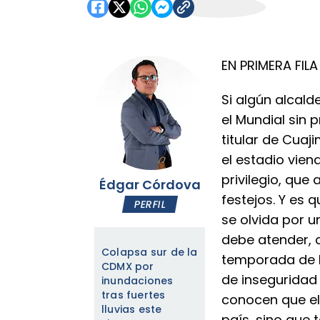
EN PRIMERA FILA
Si algún alcald
el Mundial sin
titular de Cuaj
el estadio vien
privilegio, que
Édgar Córdova
festejos. Y es 
PERFIL
se olvida por 
debe atender, 
Colapsa sur de la
temporada de l
CDMX por
de inseguridad 
inundaciones
tras fuertes
conocen que el 
lluvias este
país, sino que 