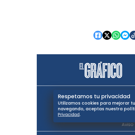
El Universal
Vive USA
Cl
Respetamos tu privacidad
Utilizamos cookies para mejorar tu
Querétaro
navegando, aceptas nuestra políti
Privacidad
.
Aviso