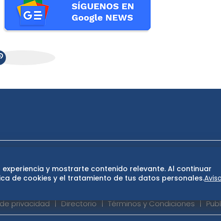
ase
De 10 sports
DeDinero
Confabulario
 experiencia y mostrarte contenido relevante. Al continuar
San Luis Potosí
Edomex
Consultas
Hidalg
ca de cookies y el tratamiento de tus datos personales.
Avis
 de privacidad
Directorio
Términos y Condiciones
Publ