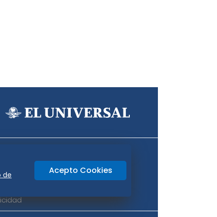
Aviso Oportuno
Consultas
Acepto Cookies
o
Oaxaca
o de
icidad