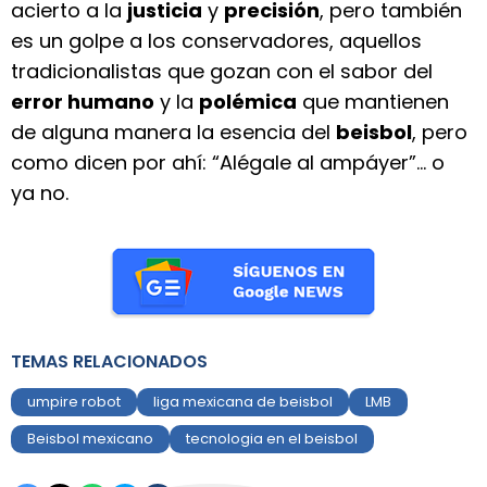
acierto a la
justicia
y
precisión
, pero también
es un golpe a los conservadores, aquellos
tradicionalistas que gozan con el sabor del
error humano
y la
polémica
que mantienen
de alguna manera la esencia del
beisbol
, pero
como dicen por ahí: “Alégale al ampáyer”… o
ya no.
TEMAS RELACIONADOS
umpire robot
liga mexicana de beisbol
LMB
Beisbol mexicano
tecnologia en el beisbol