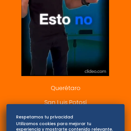
Clase
De 10 sports
DeDinero
Confabulario
Aviso Oportuno
Consultas
Querétaro
San Luis Potosí
Edomex
Respetamos tu privacidad
Utilizamos cookies para mejorar tu
experiencia y mostrarte contenido relevante.