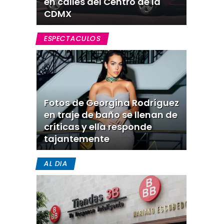
en calles del Centro de la
CDMX
ESPECTACULOS
Fotos de Georgina Rodríguez
en traje de baño se llenan de
críticas y ella responde
tajantemente
AL DIA