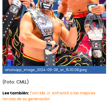
whatsapp_image_2024-09-28_at_15.30.08.jpeg
(Foto: CMLL)
Lee también:
Tom Mix Jr. enfrentó a las mejores
tercias de su generación