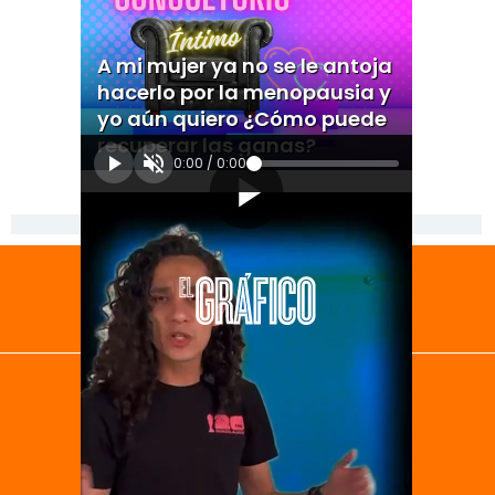
A mi mujer ya no se le antoja
hacerlo por la menopausia y
yo aún quiero ¿Cómo puede
recuperar las ganas?
0:00
/
0:00
[Publicidad]
El Universal
Vive USA