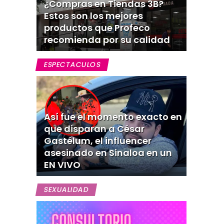
¿Compras en Tiendas 3B?
Estos son los mejores
productos que Profeco
recomienda por su calidad
ESPECTACULOS
Así fue el momento exacto en
que disparan a César
Gastélum, el influencer
asesinado en Sinaloa en un
EN VIVO
SEXUALIDAD