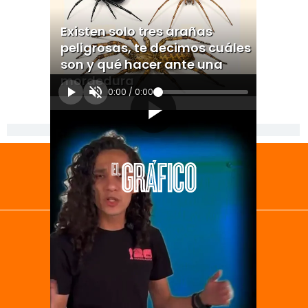
Existen solo tres arañas
peligrosas, te decimos cuáles
son y qué hacer ante una
mordedura
0:00
/
0:00
[Publicidad]
El Universal
Vive USA
Clase