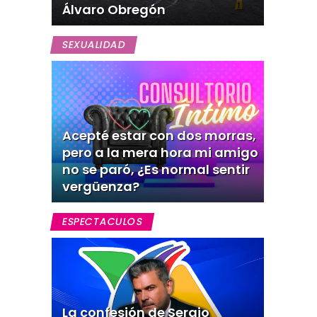
Álvaro Obregón
SEXUALIDAD
Acepté estar con dos morras,
pero a la mera hora mi amigo
no se paró, ¿Es normal sentir
vergüenza?
ESPECTACULOS
La confesión de Sergio