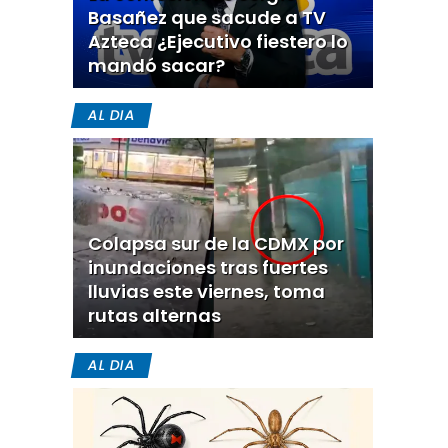
Basañez que sacude a TV
Azteca ¿Ejecutivo fiestero lo
mandó sacar?
AL DIA
Colapsa sur de la CDMX por
inundaciones tras fuertes
lluvias este viernes, toma
rutas alternas
AL DIA