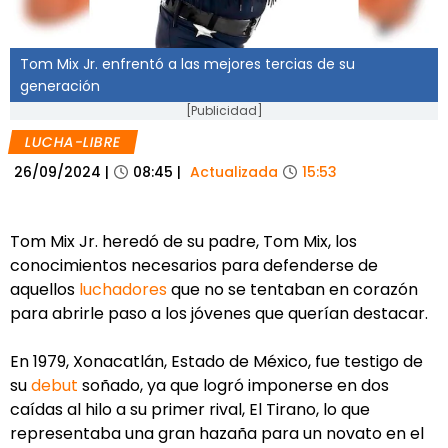
Tom Mix Jr. enfrentó a las mejores tercias de su
generación
[Publicidad]
LUCHA-LIBRE
26/09/2024
|
08:45
|
Actualizada
15:53
Tom Mix Jr. heredó de su padre, Tom Mix, los
conocimientos necesarios para defenderse de
aquellos
luchadores
que no se tentaban en corazón
para abrirle paso a los jóvenes que querían destacar.
En 1979, Xonacatlán, Estado de México, fue testigo de
su
debut
soñado, ya que logró imponerse en dos
caídas al hilo a su primer rival, El Tirano, lo que
representaba una gran hazaña para un novato en el