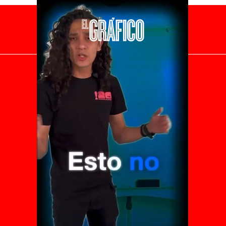
El Universal
Vive USA
Clase
De 10 sports
DeDinero
Confabulario
Aviso Oportuno