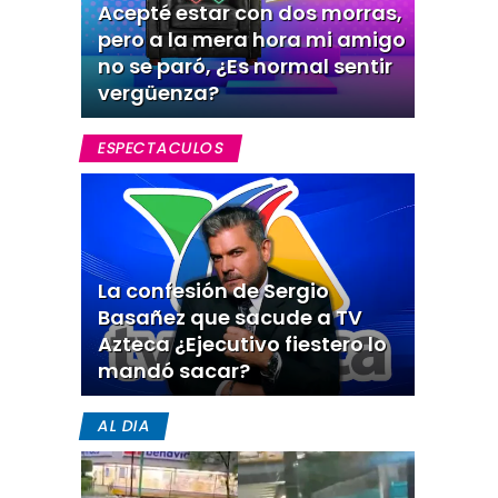
Acepté estar con dos morras,
pero a la mera hora mi amigo
no se paró, ¿Es normal sentir
vergüenza?
ESPECTACULOS
La confesión de Sergio
Basañez que sacude a TV
Azteca ¿Ejecutivo fiestero lo
mandó sacar?
AL DIA