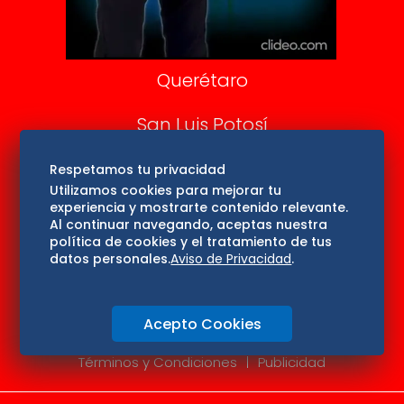
Consultas
Querétaro
San Luis Potosí
Edomex
Respetamos tu privacidad
Utilizamos cookies para mejorar tu
experiencia y mostrarte contenido relevante.
Consultas
Al continuar navegando, aceptas nuestra
política de cookies y el tratamiento de tus
Hidalgo
datos personales.
Aviso de Privacidad
.
Oaxaca
Acepto Cookies
Aviso de privacidad
Directorio
Términos y Condiciones
Publicidad