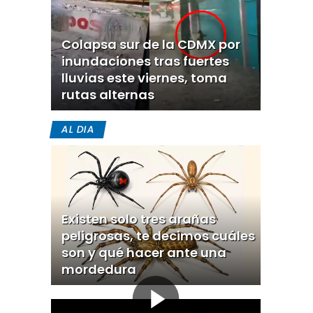
Colapsa sur de la CDMX por
inundaciones tras fuertes
lluvias este viernes, toma
rutas alternas
AL DIA
Existen solo tres arañas
peligrosas, te decimos cuáles
son y qué hacer ante una
mordedura