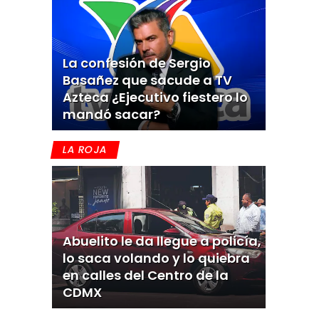
La confesión de Sergio
Basañez que sacude a TV
Azteca ¿Ejecutivo fiestero lo
mandó sacar?
LA ROJA
Abuelito le da llegue a policía,
lo saca volando y lo quiebra
en calles del Centro de la
CDMX