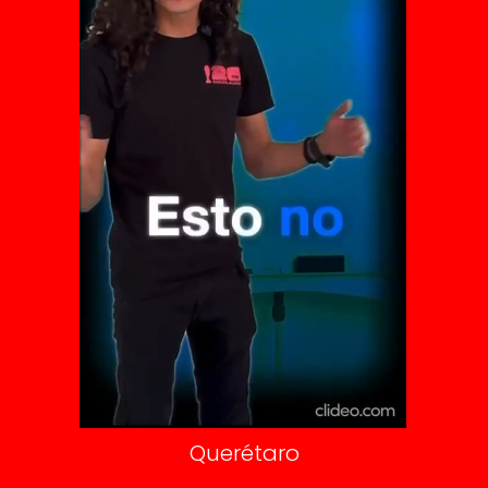
El Universal
Vive USA
Clase
De 10 sports
DeDinero
Confabulario
Aviso Oportuno
Consultas
Querétaro