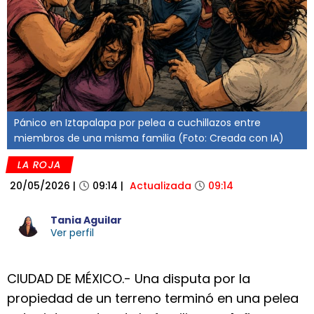
Pánico en Iztapalapa por pelea a cuchillazos entre
miembros de una misma familia (Foto: Creada con IA)
LA ROJA
20/05/2026
|
09:14
|
Actualizada
09:14
Tania Aguilar
Ver perfil
CIUDAD DE MÉXICO.- Una disputa por la
propiedad de un terreno terminó en una pelea