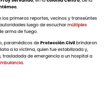
 Fray Servando
, en la
colonia Centro
, de la
uhtémoc
.
 los primeros reportes, vecinos y transeúntes
s autoridades luego de escuchar
múltiples
e arma de fuego.
itio, paramédicos de
Protección Civil
brindaron
ata a la víctima, quien fue estabilizada y,
, trasladada de emergencia a un hospital a
mbulancia.