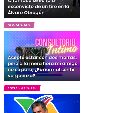
Chamaco se echa a
exconvicto de un tiro en la
Álvaro Obregón
SEXUALIDAD
Acepté estar con dos morras,
pero a la mera hora mi amigo
no se paró, ¿Es normal sentir
vergüenza?
ESPECTACULOS