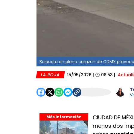
Balacera en pleno corazón de CDMX provoca 
LA ROJA
15/05/2026
|
08:53
|
Actual
T
Ve
CIUDAD DE MÉXIC
Más Información
menos dos imp