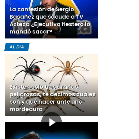
La confesión de Sergio
Basañez que sacude a TV
Azteca ¿Ejecutivo fiestero lo
mandó sacar?
AL DIA
Existen solo tres arañas
peligrosas, te decimos cuáles
son y qué hacer ante una
mordedura