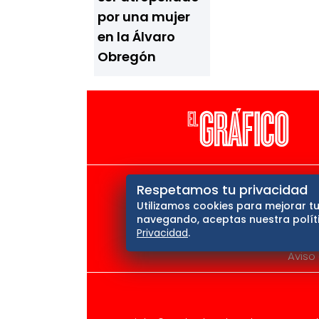
por una mujer
en la Álvaro
Obregón
El Universal
Vive USA
Cl
Respetamos tu privacidad
Utilizamos cookies para mejorar tu
Querétaro
navegando, aceptas nuestra políti
Privacidad
.
Aviso