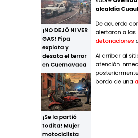
sobre
avenida
alcaldía Cua
De acuerdo con
¡NO DEJÓ NI VER
alertaron a la
GAS! Pipa
detonaciones
d
explota y
Al arribar al s
desata el terror
atención inmedi
en Cuernavaca
posteriormente
bordo de una
a
¡Se la partió
todita! Mujer
motociclista