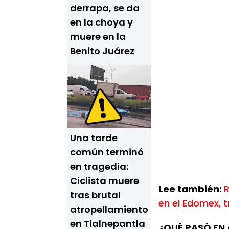
derrapa, se da
en la choya y
muere en la
Benito Juárez
Una tarde
común terminó
en tragedia:
Ciclista muere
Lee también:
R
tras brutal
en el Edomex, t
atropellamiento
en Tlalnepantla
¿QUÉ PASÓ EN