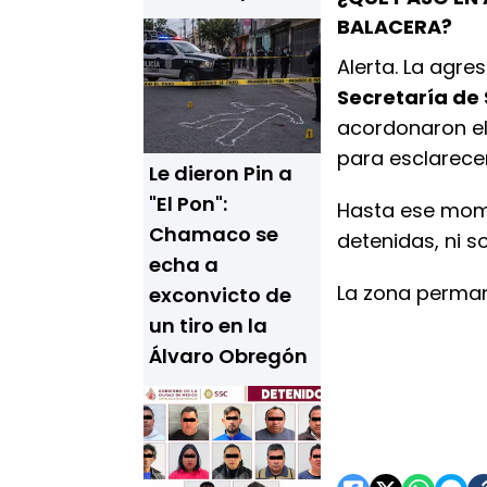
BALACERA?
Alerta. La agre
Secretaría de
acordonaron el 
para esclarecer
Le dieron Pin a
"El Pon":
Hasta ese mom
Chamaco se
detenidas, ni s
echa a
La zona perman
exconvicto de
un tiro en la
Álvaro Obregón