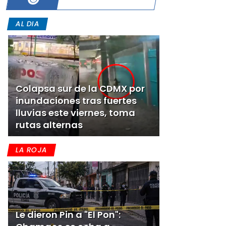
AL DIA
Colapsa sur de la CDMX por
inundaciones tras fuertes
lluvias este viernes, toma
rutas alternas
LA ROJA
Le dieron Pin a "El Pon":