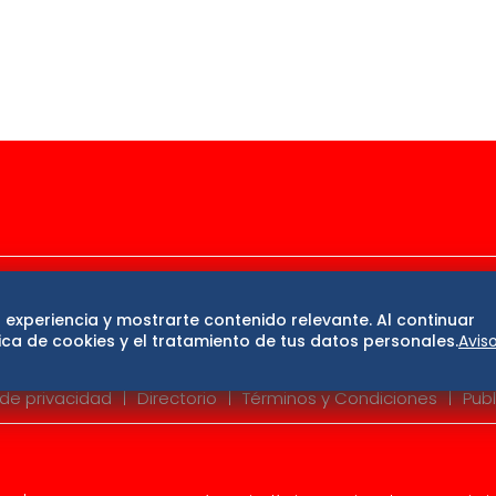
ase
De 10 sports
DeDinero
Confabulario
 experiencia y mostrarte contenido relevante. Al continuar
San Luis Potosí
Edomex
Consultas
Hidalg
ca de cookies y el tratamiento de tus datos personales.
Avis
 de privacidad
Directorio
Términos y Condiciones
Publ