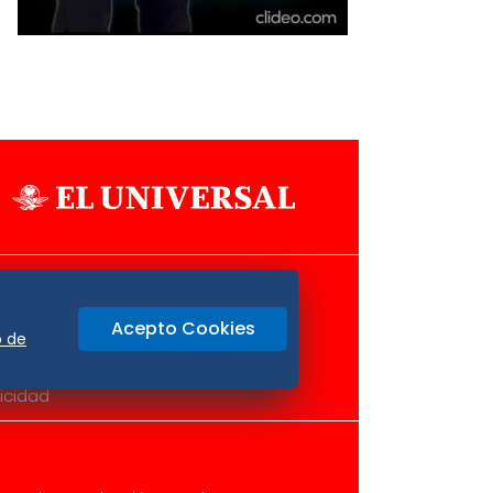
Aviso Oportuno
Consultas
Acepto Cookies
o
Oaxaca
o de
icidad