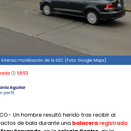
intensa movilización de la SSC (Foto: Google Maps)
izada
08:53
ania Aguilar
r perfil
O.- Un hombre resultó herido tras recibir al
actos de bala durante una
balacera
registrada