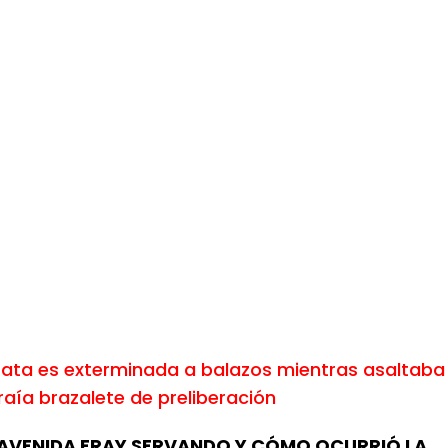
ata es exterminada a balazos mientras asaltaba
raía brazalete de preliberación
 AVENIDA FRAY SERVANDO Y CÓMO OCURRIÓ LA