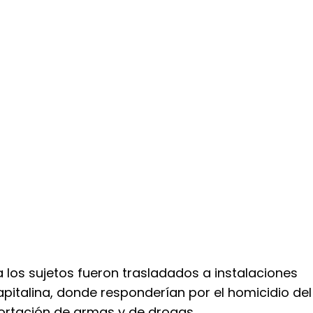
 los sujetos fueron trasladados a instalaciones
capitalina, donde responderían por el homicidio del
 portación de armas y de drogas.