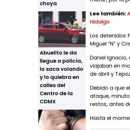
choya
Lee también:
A
Hidalgo
Los detenidos f
Miguel “N” y Cri
Abuelito le da
Daniel Ignacio,
llegue a policía,
viajaban en mot
lo saca volando
de abril y Tepo
y lo quiebra en
calles del
Debido a que el
Centro de la
ataque, minuto
CDMX
restos, antes d
Hasta el momen