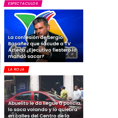
ESPECTACULOS
La confesión de Sergio
Basañez que sacude a TV
Azteca ¿Ejecutivo fiestero lo
mandó sacar?
LA ROJA
Abuelito le da llegue a policía,
lo saca volando y lo quiebra
en calles del Centro de la