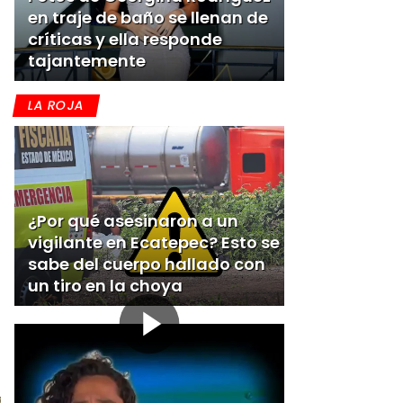
en traje de baño se llenan de
críticas y ella responde
tajantemente
LA ROJA
¿Por qué asesinaron a un
vigilante en Ecatepec? Esto se
sabe del cuerpo hallado con
un tiro en la choya