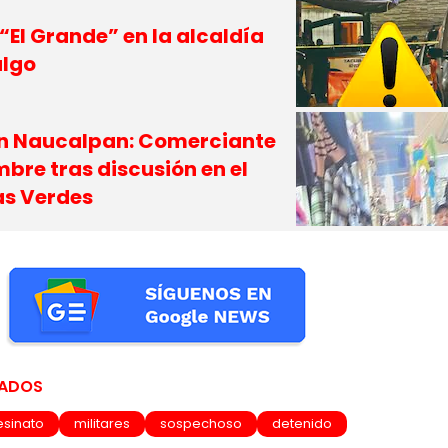
“El Grande” en la alcaldía
algo
en Naucalpan: Comerciante
bre tras discusión en el
s Verdes
NADOS
esinato
militares
sospechoso
detenido