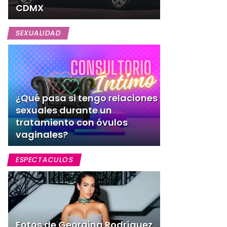
CDMX
SEXUALIDAD
¿Qué pasa si tengo relaciones
sexuales durante un
tratamiento con óvulos
vaginales?
ESPECTACULOS
Fotos de Georgina Rodríguez