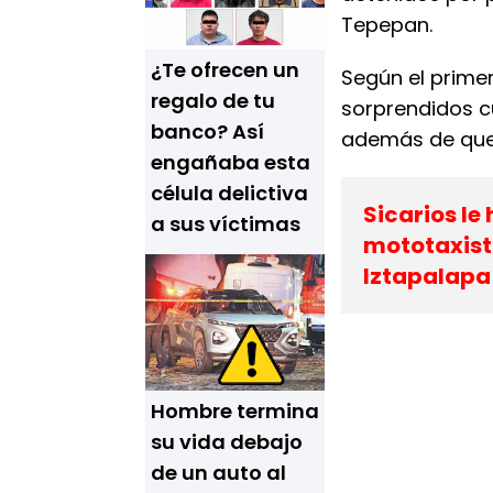
Tepepan.
¿Te ofrecen un
Según el prime
regalo de tu
sorprendidos c
banco? Así
además de que
engañaba esta
célula delictiva
Sicarios le
a sus víctimas
mototaxista
Iztapalapa
Hombre termina
su vida debajo
de un auto al