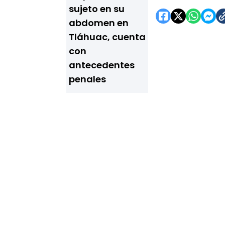
sujeto en su
abdomen en
Tláhuac, cuenta
con
antecedentes
penales