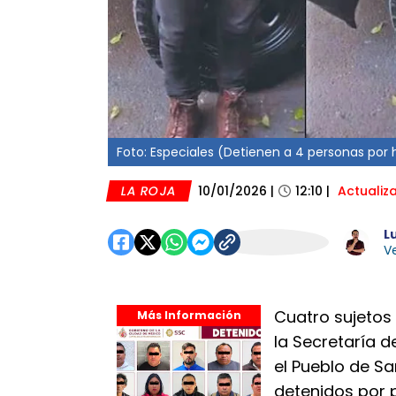
Foto: Especiales (Detienen a 4 personas por h
LA ROJA
10/01/2026
|
12:10
|
Actualiz
L
Ve
Cuatro sujetos
Más Información
la Secretaría 
el Pueblo de Sa
detenidos por 