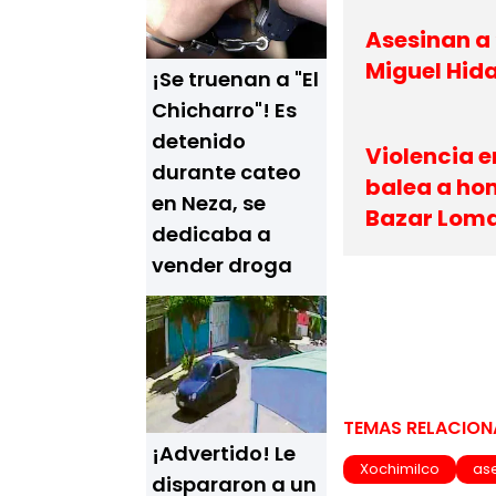
Asesinan a 
Miguel Hid
¡Se truenan a "El
Chicharro"! Es
detenido
Violencia 
durante cateo
balea a hom
en Neza, se
Bazar Loma
dedicaba a
vender droga
TEMAS RELACIO
¡Advertido! Le
Xochimilco
as
dispararon a un