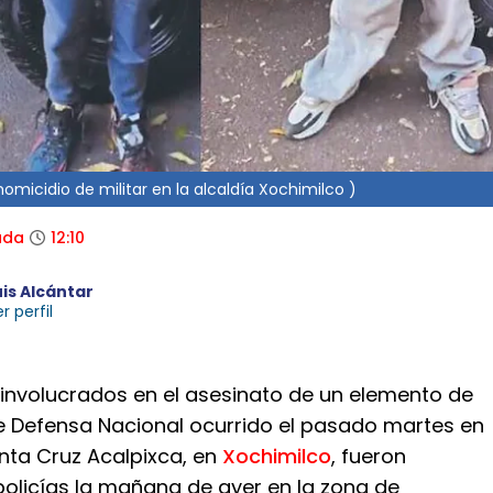
omicidio de militar en la alcaldía Xochimilco )
ada
12:10
uis Alcántar
r perfil
 involucrados en el asesinato de un elemento de
de Defensa Nacional ocurrido el pasado martes en
nta Cruz Acalpixca, en
Xochimilco
, fueron
policías la mañana de ayer en la zona de