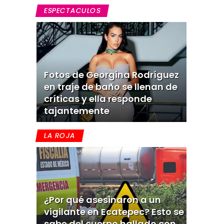
ESPECTACULOS
Fotos de Georgina Rodríguez
en traje de baño se llenan de
críticas y ella responde
tajantemente
LA ROJA
¿Por qué asesinaron a un
vigilante en Ecatepec? Esto se
sabe del cuerpo hallado con