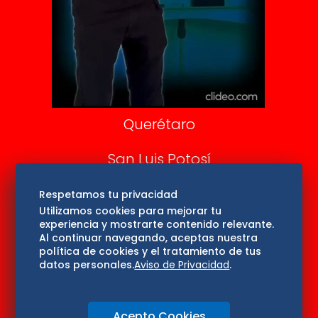
Confabulario
Aviso Oportuno
Consultas
Querétaro
San Luis Potosí
Edomex
Respetamos tu privacidad
Utilizamos cookies para mejorar tu
experiencia y mostrarte contenido relevante.
Consultas
Al continuar navegando, aceptas nuestra
política de cookies y el tratamiento de tus
Hidalgo
datos personales.
Aviso de Privacidad
.
Oaxaca
Acepto Cookies