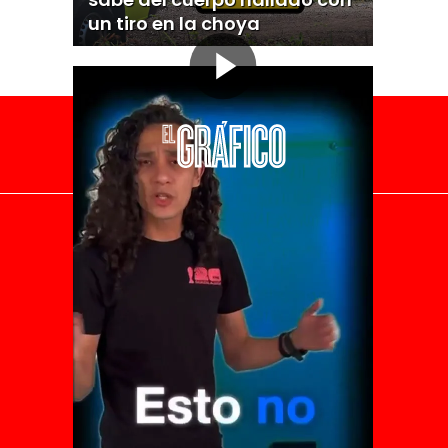
un tiro en la choya
El Universal
Vive USA
Clase
De 10 sports
DeDinero