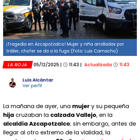
¡Tragedia en Azcapotzalco! Mujer y niña arrolladas por
tráiler, chofer se da a la fuga (Foto: Luis Camacho)
LA ROJA
05/12/2025
|
11:43
|
Actualizada
11:43
Luis Alcántar
Ver perfil
La mañana de ayer, una
mujer
y su pequeña
hija
cruzaban la
calzada Vallejo
, en la
alcaldía Azcapotzalco
; sin embargo, antes de
llegar al otro extremo de la vialidad, la