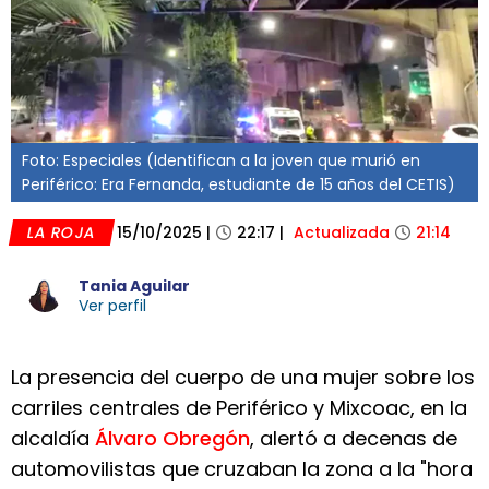
Foto: Especiales (Identifican a la joven que murió en
Periférico: Era Fernanda, estudiante de 15 años del CETIS)
LA ROJA
15/10/2025
|
22:17
|
Actualizada
21:14
Tania Aguilar
Ver perfil
La presencia del cuerpo de una mujer sobre los
carriles centrales de Periférico y Mixcoac, en la
alcaldía
Álvaro Obregón
, alertó a decenas de
automovilistas que cruzaban la zona a la "hora