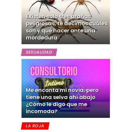
Existen solo tres arañas
peligrosas, te decimos cuáles
son y qué hacer ante una
mordedura
SEXUALIDAD
Me encanta mi novia, pero
tiene una selva ahí abajo
¿Cómo le digo que me
incomoda?
LA ROJA