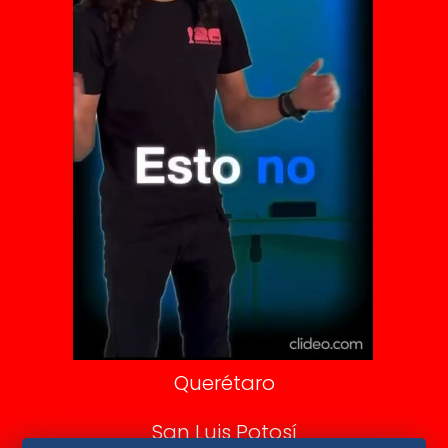
Vive USA
Clase
De 10 sports
DeDinero
Confabulario
Aviso Oportuno
Consultas
Querétaro
San Luis Potosí