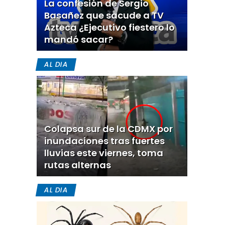
La confesión de Sergio
Basañez que sacude a TV
Azteca ¿Ejecutivo fiestero lo
mandó sacar?
AL DIA
Colapsa sur de la CDMX por
inundaciones tras fuertes
lluvias este viernes, toma
rutas alternas
AL DIA