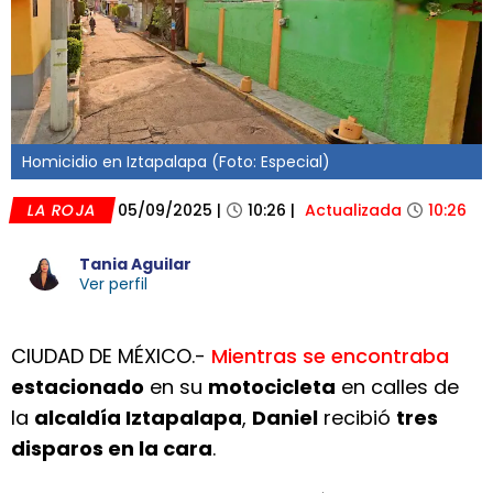
Homicidio en Iztapalapa (Foto: Especial)
LA ROJA
05/09/2025
|
10:26
|
Actualizada
10:26
Tania Aguilar
Ver perfil
CIUDAD DE MÉXICO.-
Mientras se encontraba
estacionado
en su
motocicleta
en calles de
la
alcaldía Iztapalapa
,
Daniel
recibió
tres
disparos en la cara
.