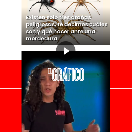
Existen solo tres arañas
peligrosas, te decimos cuáles
son y qué hacer ante una
mordedura
El Universal
Vive USA
Clase