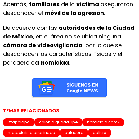
Además,
familiares
de la
víctima
aseguraron
desconocer el
móvil de la agresión
.
De acuerdo con las
autoridades de la Ciudad
de México
, en el área no se ubica ninguna
cámara de videovigilancia
, por lo que se
desconocen las características físicas y el
paradero del
homicida
.
TEMAS RELACIONADOS
Iztapalapa
colonia guadalupe
homicidio cdmx
motociclista asesinado
balacera
policia