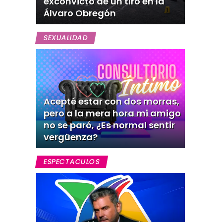
exconvicto de un tiro en la
Álvaro Obregón
SEXUALIDAD
Acepté estar con dos morras,
pero a la mera hora mi amigo
no se paró, ¿Es normal sentir
vergüenza?
ESPECTACULOS