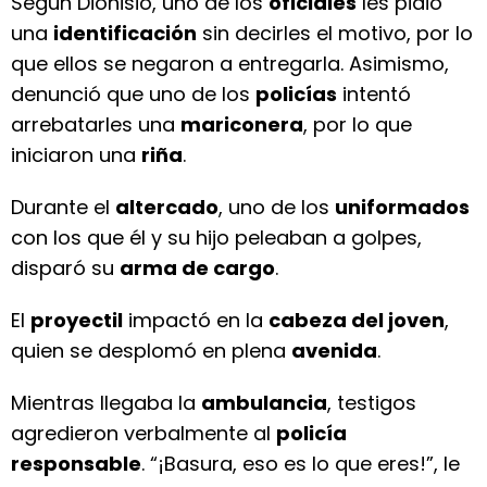
Según Dionisio, uno de los
oficiales
les pidió
una
identificación
sin decirles el motivo, por lo
que ellos se negaron a entregarla. Asimismo,
denunció que uno de los
policías
intentó
arrebatarles una
mariconera
, por lo que
iniciaron una
riña
.
Durante el
altercado
, uno de los
uniformados
con los que él y su hijo peleaban a golpes,
disparó su
arma de cargo
.
El
proyectil
impactó en la
cabeza del joven
,
quien se desplomó en plena
avenida
.
Mientras llegaba la
ambulancia
, testigos
agredieron verbalmente al
policía
responsable
. “¡Basura, eso es lo que eres!”, le