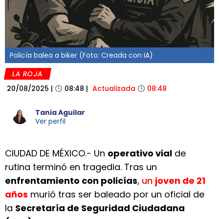
Policía balea a biker (Foto: Creada con IA)
LA ROJA
20/08/2025
|
08:48
|
Actualizada
08:48
Tania Aguilar
Ver perfil
CIUDAD DE MÉXICO.- Un
operativo vial
de
rutina terminó en tragedia. Tras un
enfrentamiento con policías
,
un
joven de 21
años
murió tras ser baleado por un oficial de
la
Secretaría de Seguridad Ciudadana