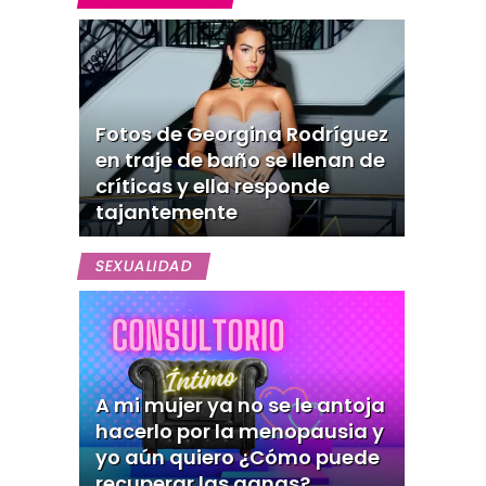
Fotos de Georgina Rodríguez
en traje de baño se llenan de
críticas y ella responde
tajantemente
SEXUALIDAD
A mi mujer ya no se le antoja
hacerlo por la menopausia y
yo aún quiero ¿Cómo puede
recuperar las ganas?