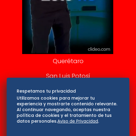
DeDinero
Confabulario
Aviso Oportuno
Consultas
Querétaro
San Luis Potosí
Edomex
Respetamos tu privacidad
Utilizamos cookies para mejorar tu
experiencia y mostrarte contenido relevante.
Consultas
Al continuar navegando, aceptas nuestra
política de cookies y el tratamiento de tus
Hidalgo
datos personales.
Aviso de Privacidad
.
Oaxaca