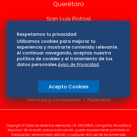
Querétaro
San Luis Potosí
Edomex
Respetamos tu privacidad
Utilizamos cookies para mejorar tu
experiencia y mostrarte contenido relevante.
Consultas
Al continuar navegando, aceptas nuestra
política de cookies y el tratamiento de tus
Hidalgo
datos personales.
Aviso de Privacidad
.
Oaxaca
Acepto Cookies
Aviso de privacidad
Directorio
Términos y Condiciones
Publicidad
Copyright © Todos los derechos reservados | EL UNIVERSAL, Compañía Periodística
Nacional. De no existir previa autorización, queda expresamente prohibida la
Publicación, retransmisión, edición y cualquier otro uso de los contenidos