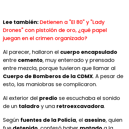
Lee también:
Detienen a "El 80" y "Lady
Drones" con pistolón de oro, ¿qué papel
juegan en el crimen organizado?
Al parecer, hallaron el
cuerpo encapsulado
entre
cemento
, muy enterrado y prensado
entre mezcla, porque tuvieron que llamar al
Cuerpo de Bomberos de la CDMX
. A pesar de
esto, las maniobras se complicaron.
Al exterior del
predio
se escuchaba el sonido
de un
taladro
y una
retroexcavadora
.
Según
fuentes de la Policía
, el
asesino
, quien
fue
detenido
, confesó haber
matado
a la