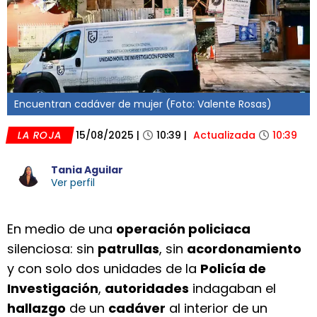
Encuentran cadáver de mujer (Foto: Valente Rosas)
LA ROJA
15/08/2025
|
10:39
|
Actualizada
10:39
Tania Aguilar
Ver perfil
En medio de una
operación policiaca
silenciosa: sin
patrullas
, sin
acordonamiento
y con solo dos unidades de la
Policía de
Investigación
,
autoridades
indagaban el
hallazgo
de un
cadáver
al interior de un