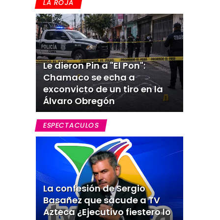
LA ROJA
Le dieron Pin a "El Pon":
Chamaco se echa a
exconvicto de un tiro en la
Álvaro Obregón
ESPECTACULOS
La confesión de Sergio
Basañez que sacude a TV
Azteca ¿Ejecutivo fiestero lo