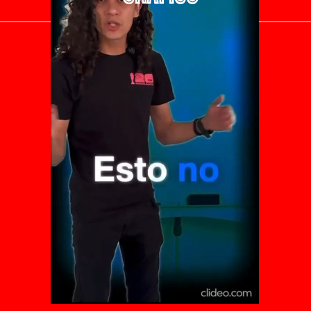
El Universal
Vive USA
Clase
De 10 sports
DeDinero
Confabulario
Aviso Oportuno
Consultas