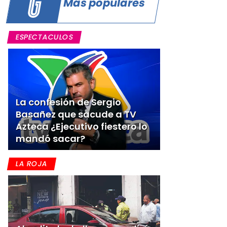
Más populares
ESPECTACULOS
La confesión de Sergio
Basañez que sacude a TV
Azteca ¿Ejecutivo fiestero lo
mandó sacar?
LA ROJA