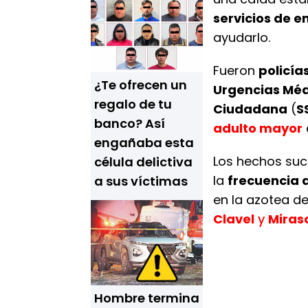
servicios de 
ayudarlo.
Fueron
policía
¿Te ofrecen un
Urgencias Mé
regalo de tu
Ciudadana
(
S
banco? Así
adulto mayor
engañaba esta
Los hechos suce
célula delictiva
la
frecuencia 
a sus víctimas
en la azotea d
Clavel
y
Miras
Hombre termina