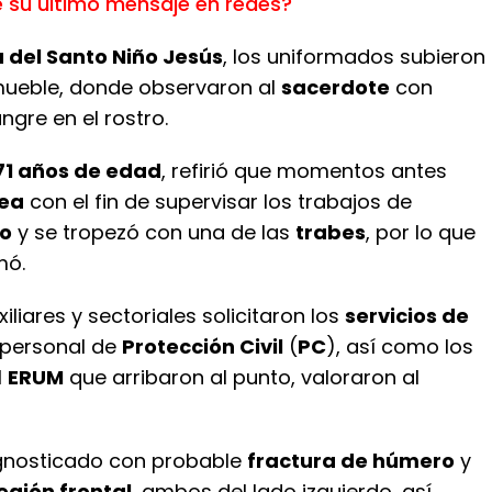
e su último mensaje en redes?
 del Santo Niño Jesús
, los uniformados subieron
nmueble, donde observaron al
sacerdote
con
gre en el rostro.
71 años de edad
, refirió que momentos antes
ea
con el fin de supervisar los trabajos de
o
y se tropezó con una de las
trabes
, por lo que
mó.
xiliares y sectoriales solicitaron los
servicios de
personal de
Protección Civil
(
PC
), así como los
l
ERUM
que arribaron al punto, valoraron al
gnosticado con probable
fractura de húmero
y
egión frontal
, ambos del lado izquierdo, así