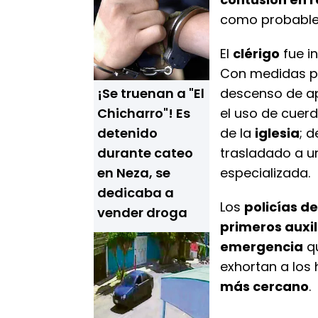
como probabl
El
clérigo
fue i
Con medidas pre
¡Se truenan a "El
descenso de 
Chicharro"! Es
el uso de cuerd
detenido
de la
iglesia
; 
durante cateo
trasladado a 
en Neza, se
especializada.
dedicaba a
Los
policías d
vender droga
primeros auxil
emergencia
qu
exhortan a los 
más cercano
.