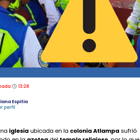
izada
13:28
liana Espitia
r perfil
una
iglesia
ubicada en la
colonia Atlampa
sufrió
ndo en la
azotea
del
templo religioso
, por lo que