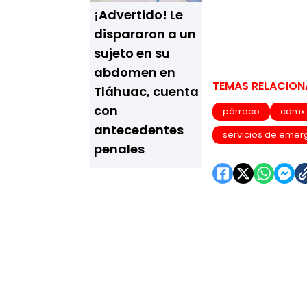
¡Advertido! Le
dispararon a un
sujeto en su
abdomen en
TEMAS RELACIO
Tláhuac, cuenta
con
párroco
cdmx
antecedentes
servicios de eme
penales