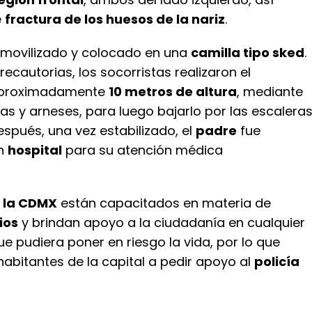
e
fractura de los huesos de la nariz
.
nmovilizado y colocado en una
camilla tipo sked
.
cautorias, los socorristas realizaron el
aproximadamente
10 metros de altura
, mediante
as y arneses, para luego bajarlo por las escalera
después, una vez estabilizado, el
padre
fue
un
hospital
para su atención médica
e la CDMX
están capacitados en materia de
ios
y brindan apoyo a la ciudadanía en cualquier
e pudiera poner en riesgo la vida, por lo que
habitantes de la capital a pedir apoyo al
policía