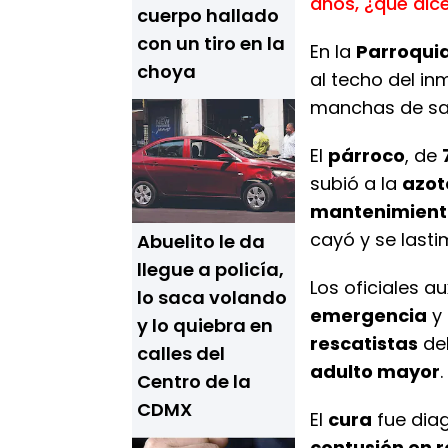
años, ¿qué dic
cuerpo hallado
con un tiro en la
En la
Parroquia
choya
al techo del i
manchas de san
El
párroco
, de
subió a la
azot
mantenimient
cayó y se lasti
Abuelito le da
llegue a policía,
Los oficiales au
lo saca volando
emergencia
y 
y lo quiebra en
rescatistas
de
calles del
adulto mayor
.
Centro de la
CDMX
El
cura
fue dia
contusión en r