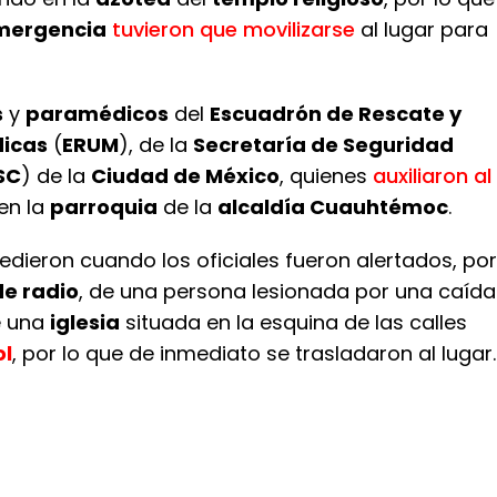
emergencia
tuvieron que movilizarse
al lugar para
s
y
paramédicos
del
Escuadrón de Rescate y
dicas
(
ERUM
), de la
Secretaría de Seguridad
SC
) de la
Ciudad de México
, quienes
auxiliaron al
en la
parroquia
de la
alcaldía Cuauhtémoc
.
dieron cuando los oficiales fueron alertados, por
de radio
, de una persona lesionada por una caída
e una
iglesia
situada en la esquina de las calles
ol
, por lo que de inmediato se trasladaron al lugar.