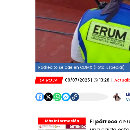
Padrecito se cae en CDMX (Foto: Especial)
LA ROJA
09/07/2025
|
13:28
|
Actual
Li
Ve
El
párroco
de 
Más Información
una caída esta