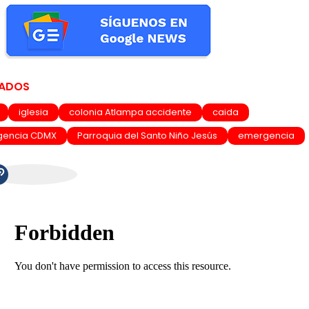
NADOS
iglesia
colonia Atlampa accidente
caida
rgencia CDMX
Parroquia del Santo Niño Jesús
emergencia