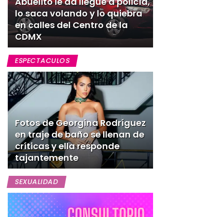
Abuelito le da llegue a policía,
lo saca volando y lo quiebra
en calles del Centro de la
CDMX
ESPECTACULOS
Fotos de Georgina Rodríguez
en traje de baño se llenan de
críticas y ella responde
tajantemente
SEXUALIDAD