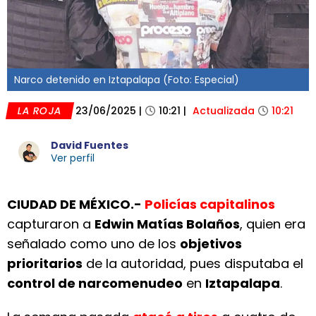
Narco detenido en Iztapalapa (Foto: Especial)
LA ROJA
23/06/2025
|
10:21
|
Actualizada
10:21
David Fuentes
Ver perfil
CIUDAD DE MÉXICO.-
Policías capitalinos
capturaron a
Edwin Matías Bolaños
, quien era
señalado como uno de los
objetivos
prioritarios
de la autoridad, pues disputaba el
control de narcomenudeo
en
Iztapalapa
.