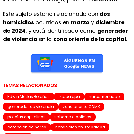
Este sujeto estaría relacionado con
dos
homicidios
ocurridos en
marzo
y
diciembre
de 2024
, y está identificado como
generador
de violencia
en la
zona oriente de la capital
.
TEMAS RELACIONADOS
Edwin Matías Bolaños
Iztapalapa
narcomenudeo
generador de violencia
zona oriente CDMX
policías capitalinos
soborno a policías
detención de narco
homicidios en Iztapalapa