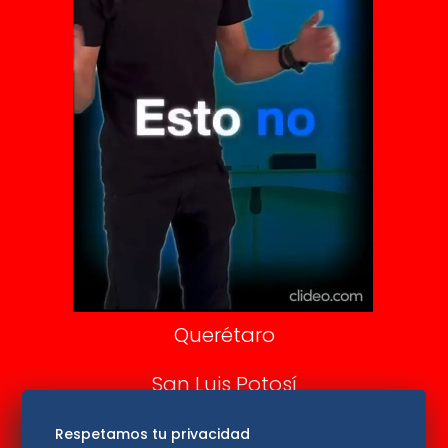
Clase
De 10 sports
DeDinero
Confabulario
Aviso Oportuno
Consultas
Querétaro
San Luis Potosí
Edomex
Respetamos tu privacidad