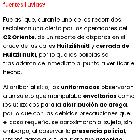
fuertes lluvias?
Fue así que, durante uno de los recorridos,
recibieron una alerta por los operadores del
C2 Oriente
, de un reporte de disparos en el
cruce de las calles
Huitzilihuitl
y
cerrada de
Huitzilihuitl
, por lo que los policías se
trasladaron de inmediato al punto a verificar el
hecho.
Al arribar al sitio, los
uniformados
observaron
a un sujeto que manipulaba
envoltorios
como
los utilizados para la
distribución de droga
,
por lo que con las debidas precauciones que
el caso requería, se aproximaron al sujeto; sin
embargo, al observar la
presencia policial
,
intentó darse a la fuga, pero fue
detenido
.