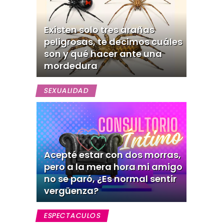
Existen solo tres arañas
peligrosas, te decimos cuáles
son y qué hacer ante una
mordedura
SEXUALIDAD
Acepté estar con dos morras,
pero a la mera hora mi amigo
no se paró, ¿Es normal sentir
vergüenza?
ESPECTACULOS