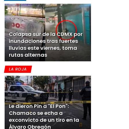
Colapsa sur de la CDMX por
inundaciones tras fuertes
lluvias este viernes, toma
rutas alternas
LA ROJA
Le dieron Pin a "El Pon":
Chamaco se echa a
exconvicto de un tiro en la
Álvaro Obregón