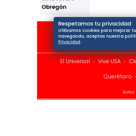
Obregón
Respetamos tu privacidad
Utilizamos cookies para mejorar tu
navegando, aceptas nuestra políti
Privacidad
.
El Universal
Vive USA
Cl
Querétaro
Aviso
Copyright © Todos los derechos reservados
prohibida la