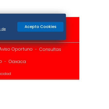
Acepto Cookies
o de
Aviso Oportuno
Consultas
o
Oaxaca
icidad
ir previa autorización, queda expresamente
os contenidos