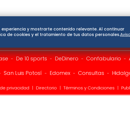
 experiencia y mostrarte contenido relevante. Al continuar
ca de cookies y el tratamiento de tus datos personales.
Avis
ase
De 10 sports
DeDinero
Confabulario
San Luis Potosí
Edomex
Consultas
Hidalg
 de privacidad
Directorio
Términos y Condiciones
Publ
 | EL UNIVERSAL, Compañía Periodística Nacional. De no exist
 Publicación, retransmisión, edición y cualquier otro uso de l