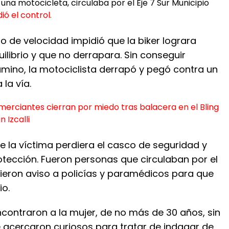
e una motocicleta, circulaba por el Eje 7 Sur Municipio
ió el control.
so de velocidad impidió que la biker lograra
ilibrio y que no derrapara. Sin conseguir
amino, la motociclista derrapó y pegó contra un
 la vía.
erciantes cierran por miedo tras balacera en el Bling
n Izcalli
ue la víctima perdiera el casco de seguridad y
otección. Fueron personas que circulaban por el
dieron aviso a policías y paramédicos para que
io.
ncontraron a la mujer, de no más de 30 años, sin
se acercaron curiosos para tratar de indagar de