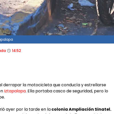
tapalapa
ada
14:52
l derrapar la motocicleta que conducía y estrellarse
en
Iztapalapa
. Ella portaba casco de seguridad, pero lo
pe.
ió ayer por la tarde en la
colonia Ampliación Sinatel.