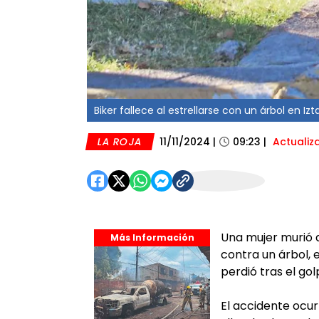
Biker fallece al estrellarse con un árbol en Iz
LA ROJA
11/11/2024
|
09:23
|
Actualiz
Una mujer murió a
Más Información
contra un árbol, 
perdió tras el gol
El accidente ocurr