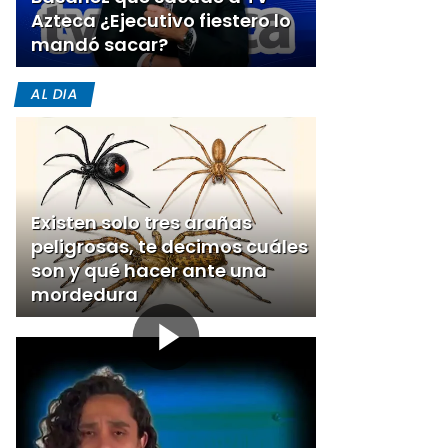
Azteca ¿Ejecutivo fiestero lo
mandó sacar?
AL DIA
Existen solo tres arañas
peligrosas, te decimos cuáles
son y qué hacer ante una
mordedura