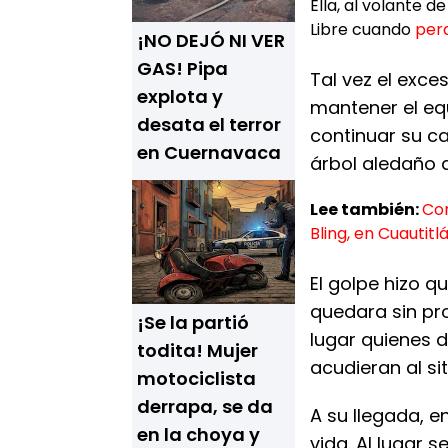
Ella, al volante d
Libre cuando
perd
¡NO DEJÓ NI VER
GAS! Pipa
Tal vez el exce
explota y
mantener el equ
desata el terror
continuar su c
en Cuernavaca
árbol aledaño a
Lee también:
Com
Bling, en Cuautitlá
El golpe hizo q
quedara sin pr
¡Se la partió
lugar quienes 
todita! Mujer
acudieran al sit
motociclista
derrapa, se da
A su llegada, e
en la choya y
vida. Al lugar 