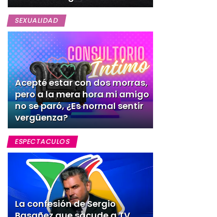
SEXUALIDAD
Acepté estar con dos morras,
pero a la mera hora mi amigo
no se paró, ¿Es normal sentir
vergüenza?
ESPECTACULOS
La confesión de Sergio
Basañez que sacude a TV