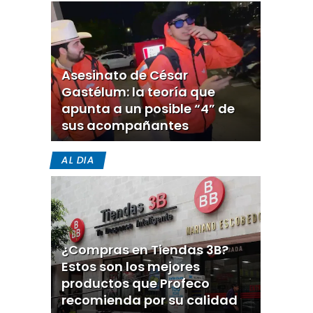
Asesinato de César
Gastélum: la teoría que
apunta a un posible “4” de
sus acompañantes
AL DIA
¿Compras en Tiendas 3B?
Estos son los mejores
productos que Profeco
recomienda por su calidad