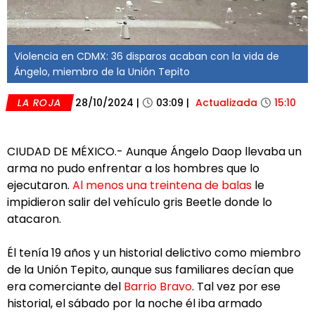
Violencia en CDMX: 36 disparos acaban con la vida de
Ángelo, miembro de la Unión Tepito
LA ROJA
28/10/2024
|
03:09
|
Actualizada
15:10
CIUDAD DE MÉXICO.- Aunque Ángelo Daop llevaba un
arma no pudo enfrentar a los hombres que lo
ejecutaron.
Al menos una treintena de balas
le
impidieron salir del vehículo gris Beetle donde lo
atacaron.
Él tenía 19 años y un historial delictivo como miembro
de la Unión Tepito, aunque sus familiares decían que
era comerciante del
Barrio Bravo
. Tal vez por ese
historial, el sábado por la noche él iba armado