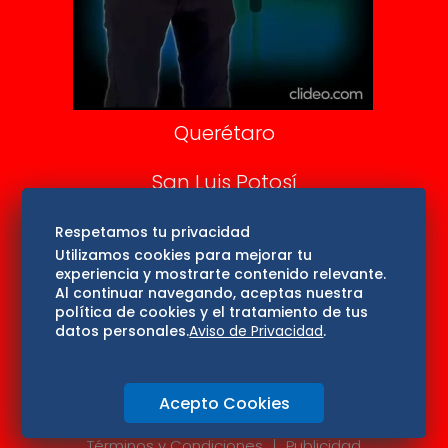
Aviso Oportuno
Consultas
Querétaro
San Luis Potosí
Edomex
Respetamos tu privacidad
Utilizamos cookies para mejorar tu
experiencia y mostrarte contenido relevante.
Consultas
Al continuar navegando, aceptas nuestra
política de cookies y el tratamiento de tus
Hidalgo
datos personales.
Aviso de Privacidad
.
Oaxaca
Acepto Cookies
Aviso de privacidad
Directorio
Términos y Condiciones
Publicidad