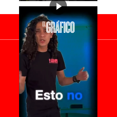
El Universal
Vive USA
Clase
De 10 sports
DeDinero
Confabulario