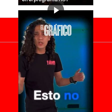
El Universal
Vive USA
Clase
De 10 sports
DeDinero