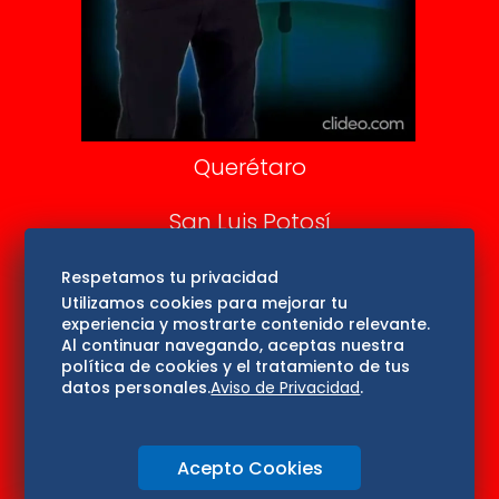
Confabulario
Aviso Oportuno
Consultas
Querétaro
San Luis Potosí
Edomex
Respetamos tu privacidad
Utilizamos cookies para mejorar tu
experiencia y mostrarte contenido relevante.
Consultas
Al continuar navegando, aceptas nuestra
política de cookies y el tratamiento de tus
Hidalgo
datos personales.
Aviso de Privacidad
.
Oaxaca
Acepto Cookies
Aviso de privacidad
Directorio