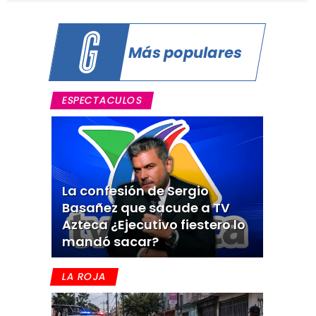
Más populares
ESPECTACULOS
La confesión de Sergio
Basañez que sacude a TV
Azteca ¿Ejecutivo fiestero lo
mandó sacar?
LA ROJA