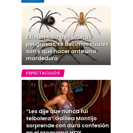
Existen solo tres arañas
peligrosas, te decimos cuáles
son y qué hacer ante una
mordedura
ESPECTACULOS
“Les dije que nunca fui
teibolera” Galilea Montijo
sorprende con dura confesión
en el programa HOY