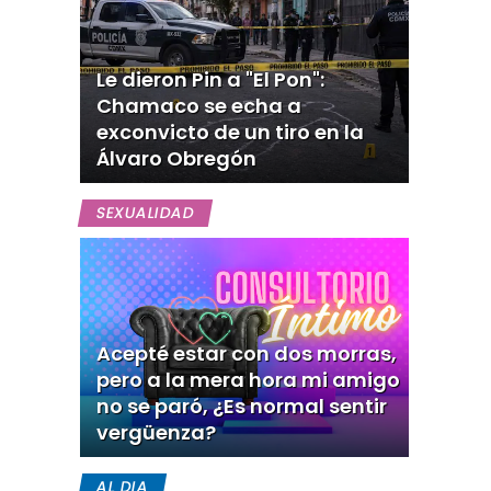
Le dieron Pin a "El Pon":
Chamaco se echa a
exconvicto de un tiro en la
Álvaro Obregón
SEXUALIDAD
Acepté estar con dos morras,
pero a la mera hora mi amigo
no se paró, ¿Es normal sentir
vergüenza?
AL DIA